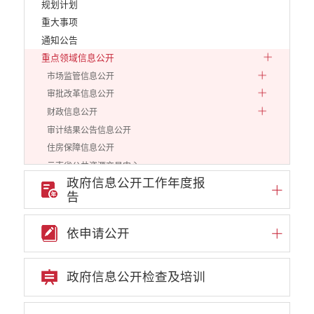
规划计划
重大事项
通知公告
重点领域信息公开
市场监管信息公开
审批改革信息公开
财政信息公开
审计结果公告信息公开
住房保障信息公开
云南省公共资源交易中心
政府信息公开工作年度报
环境保护信息公开
告
生态环境监管
建设项目环境管理
依申请公开
价格和收费信息公开
减税降费信息公开
政府信息公开检查及培训
重大建设项目信息公开
医疗卫生机构信息公开
旅游市场秩序和服务质量信息公开