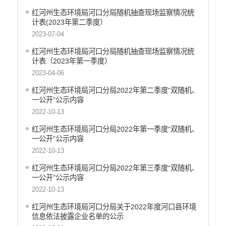
财政资金直达基层
红河州生态环境局河口分局随机抽查现场监察情况统
维稳就业
计表(2023年第二季度）
乡村振兴
2023-07-04
养老服务
红河州生态环境局河口分局随机抽查现场监察情况统
生态环境
计表（2023年第一季度）
义务教育
2023-04-06
医疗卫生
红河州生态环境局河口分局2022年第二季度“双随机、
政府网站工作年度报表
一公开”公示内容
统计信息
2022-10-13
公共文化服务
红河州生态环境局河口分局2022年第一季度“双随机、
食品药品监管
一公开”公示内容
产品质量
2022-10-13
社会救助
红河州生态环境局河口分局2022年第三季度“双随机、
涉农补贴
一公开”公示内容
应急预案
2022-10-13
安全生产
红河州生态环境局河口分局关于2022年度河口县环境
信息依法披露企业名单的公示