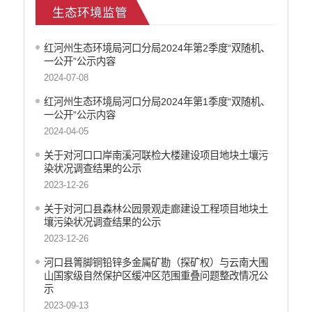
生态环境监管
人力资源管理信息公开
公安机关重点领域信息公开
红河州生态环境局河口分局2024年第2季度“双随机、
征地信息公开
一公开”公示内容
安全生产信息公开
2024-07-08
乡村振兴工作信息公开
红河州生态环境局河口分局2024年第1季度“双随机、
创建国家园林县城
一公开”公示内容
自然资源信息公开
2024-04-05
文化机构信息公开
关于对河口口岸南溪河联检大楼建设项目地块土壤污
民政信息公开
染状况调查结果的公示
行政许可
2023-12-26
行政处罚和行政强制
关于对河口县森林公园景观走廊建设工程项目地块土
行政事业性收费
壤污染状况调查结果的公示
政府集中采购
2023-12-26
公务员招录
河口县箐脚铜铅锌多金属矿勘（探矿权）与云南大围
建议提案办理答复
山国家级自然保护区缓冲区范围重叠问题整改情况公
减税降费
示
重大决策
2023-09-13