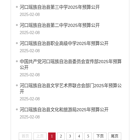
生态环境
河口瑶族自治县第三中学2025年预算公开
义务教育
2025-02-08
医疗卫生
河口瑶族自治县第二中学2025年预算公开
政府网站工作年度报表
2025-02-08
统计信息
河口瑶族自治县职业高级中学2025年预算公开
公共文化服务
2025-02-08
食品药品监管
中国共产党河口瑶族自治县委员会宣传部2025年预算
产品质量
公开
社会救助
2025-02-08
涉农补贴
河口瑶族自治县文学艺术界联合会部门2025年预算公
应急预案
开
安全生产
2025-02-08
河口瑶族自治县文化和旅游局2025年预算公开
2025-02-08
首页
上页
1
2
3
4
5
下页
尾页