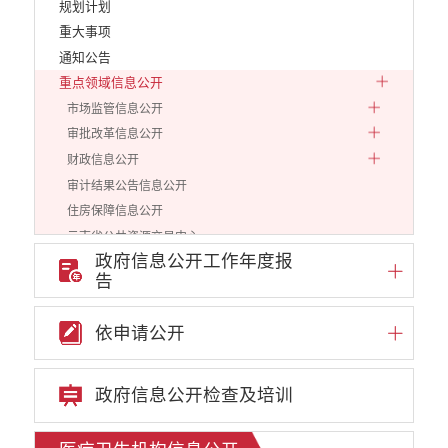
规划计划
重大事项
通知公告
重点领域信息公开
市场监管信息公开
审批改革信息公开
财政信息公开
审计结果公告信息公开
住房保障信息公开
云南省公共资源交易中心
政府信息公开工作年度报
环境保护信息公开
告
价格和收费信息公开
减税降费信息公开
依申请公开
重大建设项目信息公开
医疗卫生机构信息公开
医疗服务信息公开
政府信息公开检查及培训
院务公开
旅游市场秩序和服务质量信息公开