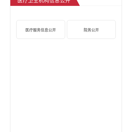
医疗卫生机构信息公开
人力资源管理信息公开
公安机关重点领域信息公开
征地信息公开
医疗服务信息公开
院务公开
安全生产信息公开
乡村振兴工作信息公开
创建国家园林县城
自然资源信息公开
文化机构信息公开
民政信息公开
行政许可
行政处罚和行政强制
行政事业性收费
政府集中采购
公务员招录
建议提案办理答复
减税降费
重大决策