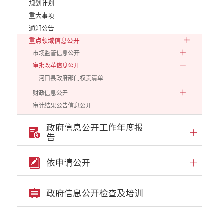
规划计划
重大事项
通知公告
重点领域信息公开
市场监管信息公开
审批改革信息公开
河口县政府部门权责清单
财政信息公开
审计结果公告信息公开
住房保障信息公开
政府信息公开工作年度报
云南省公共资源交易中心
告
环境保护信息公开
价格和收费信息公开
依申请公开
减税降费信息公开
重大建设项目信息公开
政府信息公开检查及培训
医疗卫生机构信息公开
旅游市场秩序和服务质量信息公开
人力资源管理信息公开