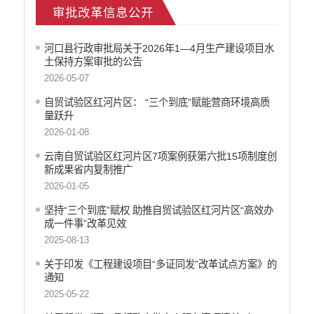
审批改革信息公开
公安机关重点领域信息公开
征地信息公开
河口县行政审批局关于2026年1—4月生产建设项目水
安全生产信息公开
土保持方案审批的公告
乡村振兴工作信息公开
2026-05-07
创建国家园林县城
自贸试验区红河片区： “三个到底”赋能营商环境高质
自然资源信息公开
量跃升
文化机构信息公开
2026-01-08
民政信息公开
云南自贸试验区红河片区7项案例获第六批15项制度创
行政许可
新成果省内复制推广
行政处罚和行政强制
2026-01-05
行政事业性收费
坚持“三个到底”赋权 助推自贸试验区红河片区“高效办
政府集中采购
成一件事”改革见效
公务员招录
2025-08-13
建议提案办理答复
关于印发《工程建设项目“多证同发”改革试点方案》的
减税降费
通知
重大决策
2025-05-22
财政资金直达基层