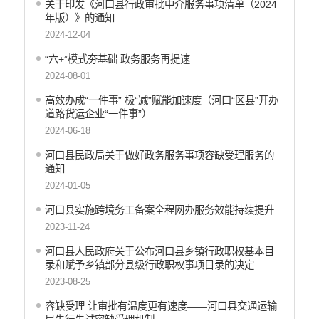
关于印发《河口县行政审批中介服务事项清单（2024
维稳就业
年版）》的通知
乡村振兴
2024-12-04
养老服务
“六+”模式夯基础 政务服务再提速
生态环境
2024-08-01
义务教育
高效办成“一件事” 极“减”赋能加速度（河口“区县”开办
医疗卫生
道路货运企业“一件事”）
政府网站工作年度报表
2024-06-18
统计信息
河口县民政局关于做好政务服务事项容缺受理服务的
公共文化服务
通知
食品药品监管
2024-01-05
产品质量
河口县实施跨境务工备案全程网办服务效能持续提升
社会救助
2023-11-24
涉农补贴
应急预案
河口县人民政府关于公布河口县乡镇行政职权基本目
录和赋予乡镇部分县级行政职权事项目录的决定
安全生产
2023-08-25
容缺受理 让审批有温度更有速度——河口县交通运输