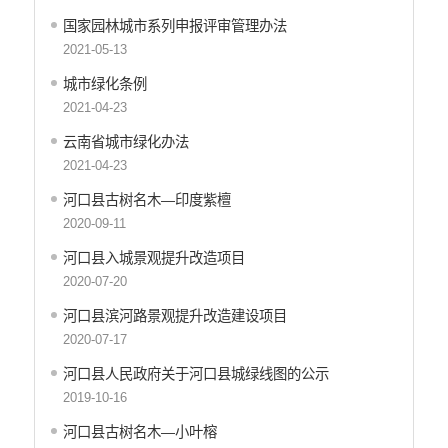
财政资金直达基层
国家园林城市系列申报评审管理办法
维稳就业
2021-05-13
乡村振兴
城市绿化条例
养老服务
2021-04-23
生态环境
云南省城市绿化办法
义务教育
2021-04-23
医疗卫生
政府网站工作年度报表
河口县古树名木—印度紫檀
统计信息
2020-09-11
公共文化服务
河口县入城景观提升改造项目
食品药品监管
2020-07-20
产品质量
河口县滨河路景观提升改造建设项目
社会救助
2020-07-17
涉农补贴
河口县人民政府关于河口县城绿线图的公示
应急预案
2019-10-16
安全生产
河口县古树名木—小叶榕