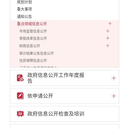
规划计划
重大事项
通知公告
重点领域信息公开
市场监管信息公开
审批改革信息公开
财政信息公开
审计结果公告信息公开
住房保障信息公开
云南省公共资源交易中心
政府信息公开工作年度报
环境保护信息公开
告
价格和收费信息公开
减税降费信息公开
依申请公开
重大建设项目信息公开
医疗卫生机构信息公开
旅游市场秩序和服务质量信息公开
政府信息公开检查及培训
人力资源管理信息公开
公安机关重点领域信息公开