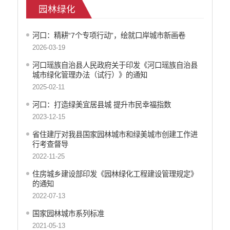
园林绿化
征地信息公开
安全生产信息公开
河口：精耕“7个专项行动”，绘就口岸城市新画卷
乡村振兴工作信息公开
2026-03-19
创建国家园林县城
综合管理
河口瑶族自治县人民政府关于印发《河口瑶族自治县
城市绿化管理办法（试行）》的通知
园林绿化
2025-02-11
自然资源信息公开
​河口：打造绿美宜居县城 提升市民幸福指数
文化机构信息公开
2023-12-15
民政信息公开
行政许可
省住建厅对我县国家园林城市和绿美城市创建工作进
行考查督导
行政处罚和行政强制
2022-11-25
行政事业性收费
政府集中采购
住房城乡建设部印发《园林绿化工程建设管理规定》
的通知
公务员招录
2022-07-13
建议提案办理答复
减税降费
国家园林城市系列标准
重大决策
2021-05-13