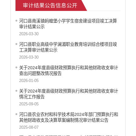
审计结果公告信息公开
征地信息公开
安全生产信息公开
河口县南溪镇蚂蝗堡小学学生宿舍建设项目竣工决算
乡村振兴工作信息公开
审计结果公示
创建国家园林县城
2026-03-30
自然资源信息公开
河口县职业高级中学澜湄职业教育培训综合楼项目竣
文化机构信息公开
工决算审计结果公示
民政信息公开
2026-03-30
行政许可
关于2024年度县级财政预算执行和其他财政收支审计
行政处罚和行政强制
查出问题整改情况报告
行政事业性收费
2026-01-05
政府集中采购
关于2024年度县级财政预算执行和其他财政收支审计
公务员招录
情况工作报告
建议提案办理答复
2025-09-05
减税降费
河口县农业农村和科学技术局2024年部门预算执行和
重大决策
其他财政收支及决算草案编制情况审计结果公告
财政资金直达基层
2025-08-07
维稳就业