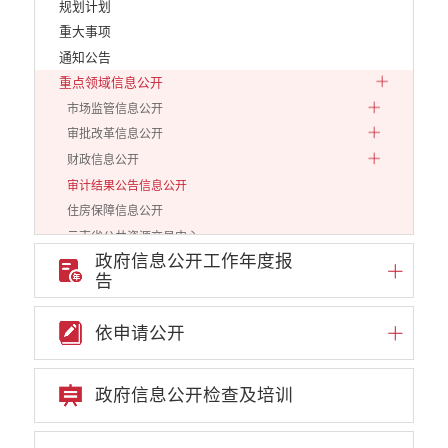
规划计划
重大事项
通知公告
重点领域信息公开
市场监管信息公开
审批改革信息公开
财政信息公开
审计结果公告信息公开
住房保障信息公开
云南省公共资源交易中心
政府信息公开工作年度报
环境保护信息公开
告
价格和收费信息公开
减税降费信息公开
依申请公开
重大建设项目信息公开
医疗卫生机构信息公开
旅游市场秩序和服务质量信息公开
政府信息公开检查及培训
人力资源管理信息公开
公安机关重点领域信息公开