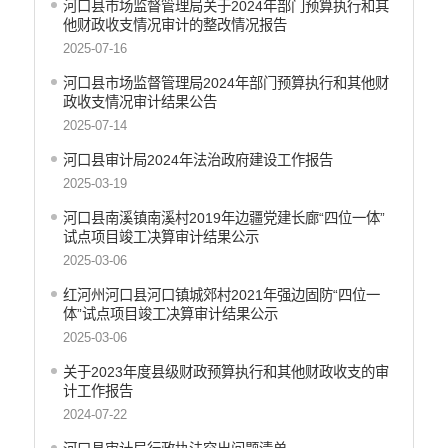
河口县市场监督管理局关于2024年部门预算执行和其
乡村振兴
他财政收支情况审计的整改情况报告
养老服务
2025-07-16
生态环境
河口县市场监督管理局2024年部门预算执行和其他财
义务教育
政收支情况审计结果公告
医疗卫生
2025-07-14
政府网站工作年度报表
河口县审计局2024年法治政府建设工作报告
统计信息
2025-03-19
公共文化服务
食品药品监管
河口县南溪镇南溪村2019年边疆党建长廊“四位一体”
试点项目竣工决算审计结果公示
产品质量
2025-03-06
社会救助
涉农补贴
红河州河口县河口镇城郊村2021年强边固防“四位一
体”试点项目竣工决算审计结果公示
应急预案
2025-03-06
安全生产
关于2023年度县级财政预算执行和其他财政收支的审
计工作报告
2024-07-22