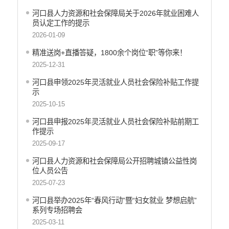
财政资金直达基层
河口县人力资源和社会保障局关于2026年就业困难人
维稳就业
员认定工作的提示
乡村振兴
2026-01-09
养老服务
精准送岗+直播答疑，1800余个岗位“职”等你来！
生态环境
2025-12-31
义务教育
河口县申领2025年灵活就业人员社会保险补贴工作提
医疗卫生
示
政府网站工作年度报表
2025-10-15
统计信息
河口县申报2025年灵活就业人员社会保险补贴前期工
公共文化服务
作提示
食品药品监管
2025-09-17
产品质量
河口县人力资源和社会保障局公开招聘城镇公益性岗
社会救助
位人员公告
涉农补贴
2025-07-23
应急预案
河口县举办2025年“春风行动”暨“妇女就业 梦想启航”
安全生产
系列专场招聘会
2025-03-11