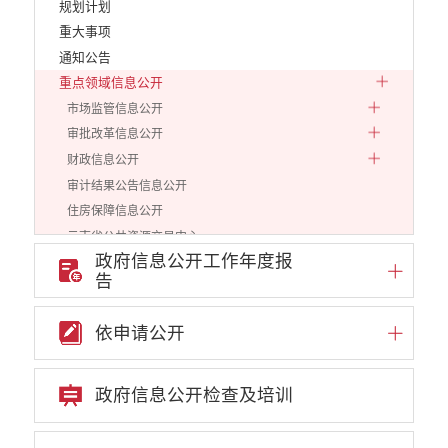
规划计划
重大事项
通知公告
重点领域信息公开
市场监管信息公开
审批改革信息公开
财政信息公开
审计结果公告信息公开
住房保障信息公开
云南省公共资源交易中心
政府信息公开工作年度报
环境保护信息公开
告
价格和收费信息公开
减税降费信息公开
依申请公开
重大建设项目信息公开
医疗卫生机构信息公开
旅游市场秩序和服务质量信息公开
政府信息公开检查及培训
人力资源管理信息公开
工作动态