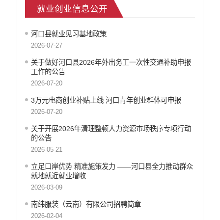
就业创业信息公开
就业创业信息公开
公安机关重点领域信息公开
河口县就业见习基地政策
征地信息公开
2026-07-27
安全生产信息公开
关于做好河口县2026年外出务工一次性交通补助申报
乡村振兴工作信息公开
工作的公告
创建国家园林县城
2026-07-20
自然资源信息公开
3万元电商创业补贴上线 河口青年创业群体可申报
文化机构信息公开
2026-07-20
民政信息公开
行政许可
关于开展2026年清理整顿人力资源市场秩序专项行动
的公告
行政处罚和行政强制
2026-05-21
行政事业性收费
政府集中采购
立足口岸优势 精准施策发力 ——河口县全力推动群众
就地就近就业增收
公务员招录
2026-03-09
建议提案办理答复
减税降费
南纬服装（云南）有限公司招聘简章
重大决策
2026-02-04