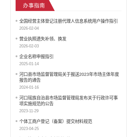
办事指南
减税降费信息公开
重大建设项目信息公开
医疗卫生机构信息公开
全国经营主体登记注册代理人信息系统用户操作指引
2026-02-04
旅游市场秩序和服务质量信息公开
人力资源管理信息公开
营业执照遗失补领、换发
公安机关重点领域信息公开
2026-02-03
征地信息公开
企业名称申报指引
安全生产信息公开
2025-01-14
乡村振兴工作信息公开
河口县市场监督管理局关于报送2023年市场主体年度
创建国家园林县城
报告的通告
自然资源信息公开
2024-01-16
文化机构信息公开
河口瑶族自治县市场监督管理局发布关于行政许可事
民政信息公开
项实施规范的公告
行政许可
2023-11-29
行政处罚和行政强制
个体工商户登记（备案）提交材料规范
行政事业性收费
2023-04-25
政府集中采购