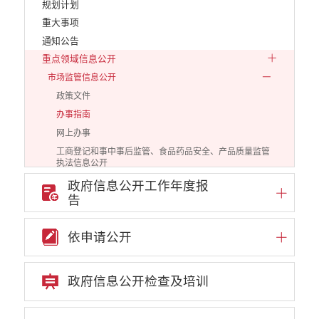
规划计划
重大事项
通知公告
重点领域信息公开
市场监管信息公开
政策文件
办事指南
网上办事
工商登记和事中事后监管、食品药品安全、产品质量监管
执法信息公开
公示公告
政府信息公开工作年度报
告
审批改革信息公开
财政信息公开
依申请公开
审计结果公告信息公开
住房保障信息公开
云南省公共资源交易中心
政府信息公开检查及培训
环境保护信息公开
价格和收费信息公开