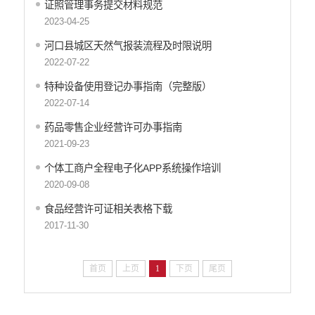
证照管理事务提交材料规范
公务员招录
2023-04-25
建议提案办理答复
减税降费
河口县城区天然气报装流程及时限说明
重大决策
2022-07-22
财政资金直达基层
特种设备使用登记办事指南（完整版）
维稳就业
2022-07-14
乡村振兴
药品零售企业经营许可办事指南
养老服务
2021-09-23
生态环境
义务教育
个体工商户全程电子化APP系统操作培训
2020-09-08
医疗卫生
政府网站工作年度报表
食品经营许可证相关表格下载
统计信息
2017-11-30
公共文化服务
食品药品监管
首页
上页
1
下页
尾页
产品质量
社会救助
涉农补贴