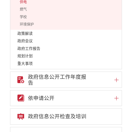
供电
燃气
学校
环境保护
政策解读
政府会议
政府工作报告
规划计划
重大事项
通知公告
政府信息公开工作年度报
重点领域信息公开
告
行政许可
行政处罚和行政强制
依申请公开
行政事业性收费
政府集中采购
政府信息公开检查及培训
公务员招录
建议提案办理答复
减税降费