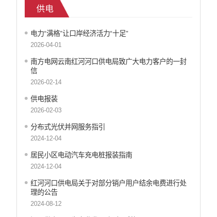
供电
重大决策
财政资金直达基层
电力“满格”让口岸经济活力“十足”
维稳就业
2026-04-01
乡村振兴
养老服务
南方电网云南红河河口供电局致广大电力客户的一封
信
生态环境
2026-02-14
义务教育
医疗卫生
供电报装
2026-02-03
政府网站工作年度报表
统计信息
分布式光伏并网服务指引
公共文化服务
2024-12-04
食品药品监管
居民小区电动汽车充电桩报装指南
产品质量
2024-12-04
社会救助
红河河口供电局关于对部分销户用户结余电费进行处
涉农补贴
理的公告
应急预案
2024-08-12
安全生产