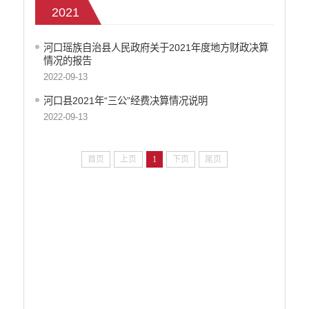
部门预算决算
2021
政府和社会资本合作（PPP）
预算绩效管理
河口瑶族自治县人民政府关于2021年度地方财政决算
专题专栏
情况的报告
2022-09-13
审计结果公告信息公开
住房保障信息公开
河口县2021年“三公”经费决算情况说明
云南省公共资源交易中心
2022-09-13
环境保护信息公开
价格和收费信息公开
首页
上页
1
下页
尾页
减税降费信息公开
重大建设项目信息公开
医疗卫生机构信息公开
旅游市场秩序和服务质量信息公开
人力资源管理信息公开
公安机关重点领域信息公开
征地信息公开
安全生产信息公开