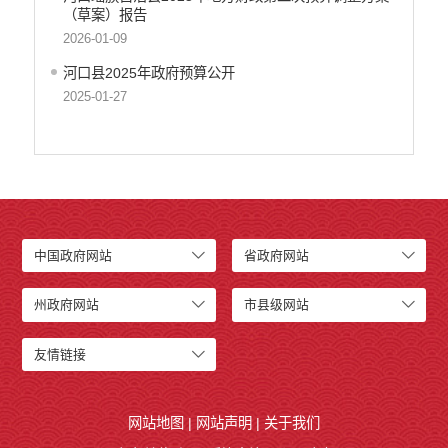
（草案）报告
生态环境
2026-01-09
义务教育
医疗卫生
河口县2025年政府预算公开
政府网站工作年度报表
2025-01-27
统计信息
公共文化服务
食品药品监管
产品质量
社会救助
涉农补贴
中国政府网站
省政府网站
应急预案
安全生产
州政府网站
市县级网站
友情链接
网站地图
|
网站声明
|
关于我们