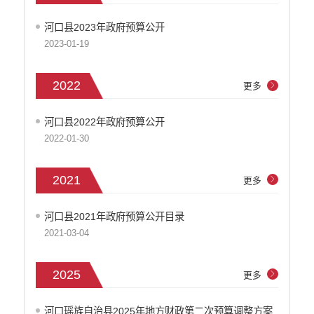
安全生产信息公开
乡村振兴工作信息公开
河口县2023年政府预算公开
创建国家园林县城
2023-01-19
自然资源信息公开
文化机构信息公开
2022
更多
民政信息公开
行政许可
河口县2022年政府预算公开
行政处罚和行政强制
2022-01-30
行政事业性收费
政府集中采购
2021
更多
公务员招录
建议提案办理答复
河口县2021年政府预算公开目录
减税降费
2021-03-04
重大决策
财政资金直达基层
2025
维稳就业
更多
乡村振兴
养老服务
河口瑶族自治县2025年地方财政第二次预算调整方案