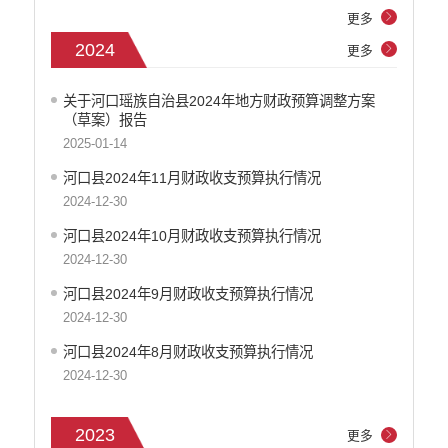
政府决算
更多
部门预算决算
2024
更多
政府和社会资本合作（PPP）
预算绩效管理
关于河口瑶族自治县2024年地方财政预算调整方案
专题专栏
（草案）报告
审计结果公告信息公开
2025-01-14
住房保障信息公开
河口县2024年11月财政收支预算执行情况
云南省公共资源交易中心
2024-12-30
环境保护信息公开
河口县2024年10月财政收支预算执行情况
价格和收费信息公开
2024-12-30
减税降费信息公开
河口县2024年9月财政收支预算执行情况
重大建设项目信息公开
2024-12-30
医疗卫生机构信息公开
旅游市场秩序和服务质量信息公开
河口县2024年8月财政收支预算执行情况
人力资源管理信息公开
2024-12-30
公安机关重点领域信息公开
征地信息公开
2023
更多