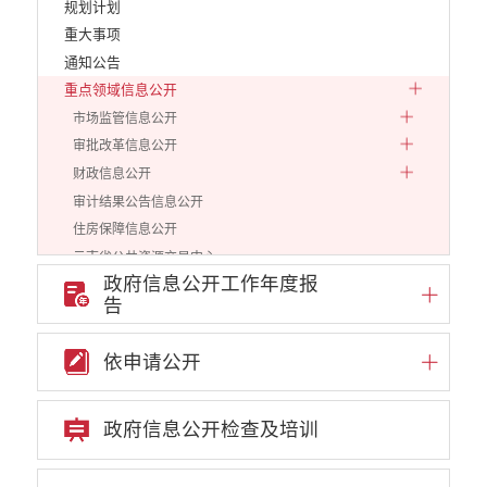
规划计划
重大事项
通知公告
重点领域信息公开
市场监管信息公开
审批改革信息公开
财政信息公开
审计结果公告信息公开
住房保障信息公开
云南省公共资源交易中心
政府信息公开工作年度报
环境保护信息公开
告
价格和收费信息公开
减税降费信息公开
依申请公开
重大建设项目信息公开
医疗卫生机构信息公开
旅游市场秩序和服务质量信息公开
政府信息公开检查及培训
人力资源管理信息公开
公安机关重点领域信息公开