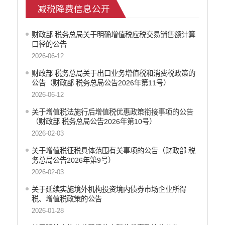
减税降费信息公开
征地信息公开
安全生产信息公开
财政部 税务总局关于明确增值税应税交易销售额计算
乡村振兴工作信息公开
口径的公告
创建国家园林县城
2026-06-12
自然资源信息公开
财政部 税务总局关于出口业务增值税和消费税政策的
文化机构信息公开
公告（财政部 税务总局公告2026年第11号）
民政信息公开
2026-06-12
行政许可
关于增值税法施行后增值税优惠政策衔接事项的公告
行政处罚和行政强制
（财政部 税务总局公告2026年第10号）
行政事业性收费
2026-02-03
政府集中采购
关于增值税征税具体范围有关事项的公告（财政部 税
公务员招录
务总局公告2026年第9号）
建议提案办理答复
2026-02-03
减税降费
关于延续实施境外机构投资境内债券市场企业所得
重大决策
税、增值税政策的公告
财政资金直达基层
2026-01-28
维稳就业