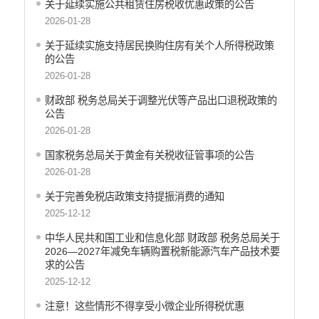
关于延续实施公共租赁住房税收优惠政策的公告
乡村振兴
2026-01-28
养老服务
生态环境
关于延续实施支持居民换购住房有关个人所得税政策
的公告
义务教育
2026-01-28
医疗卫生
政府网站工作年度报表
财政部 税务总局关于调整光伏等产品出口退税政策的
公告
统计信息
2026-01-28
公共文化服务
食品药品监管
国家税务总局关于黄金有关税收征管事项的公告
产品质量
2026-01-28
社会救助
关于完善免税店政策支持提振消费的通知
涉农补贴
2025-12-12
应急预案
中华人民共和国工业和信息化部 财政部 税务总局关于
安全生产
2026—2027年减免车辆购置税新能源汽车产品技术要
求的公告
2025-12-12
注意！这些情形不得享受小微企业所得税优惠