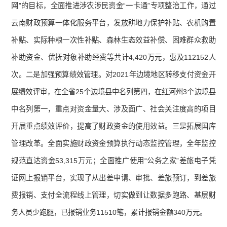
网”的目标，全面推进涉农涉民资金“一卡通”专项整治工作，通过
云南财政预算一体化服务平台，发放耕地力保护补贴、农机购置
补贴、实际种粮一次性补贴、森林生态效益补偿、困难群众救助
补助资金、优抚对象补助经费等共计4,420万元，惠及112152人
次。二是加强预算绩效管理。对2021年边境地区转移支付资金开
展绩效评审，在全省25个边境县中名列第四，在红河州3个边境县
中名列第一，重点对资金量大、涉及面广、社会关注度高的项目
开展重点绩效评价，提高了财政资金的使用效益。三是拓展国库
管理改革。全面实施财政资金预算执行动态监控管理，全年监控
规范直达资金53,315万元；全面推广使用“公务之家”差旅电子凭
证网上报销平台，实现了从出差申请、审批、差旅预订，到差旅
费报销、支付全流程线上管理，切实做到让数据多跑路、基层财
务人员少跑腿，已报销业务11510笔，累计报销金额340万元。