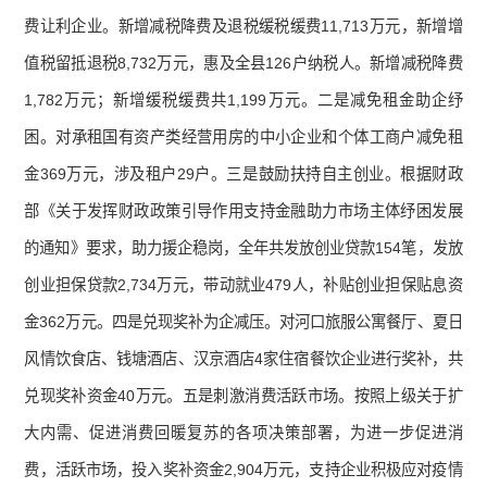
费让利企业。新增减税降费及退税缓税缓费11,713万元，新增增
值税留抵退税8,732万元，惠及全县126户纳税人。新增减税降费
1,782万元；新增缓税缓费共1,199万元。二是减免租金助企纾
困。对承租国有资产类经营用房的中小企业和个体工商户减免租
金369万元，涉及租户29户。三是鼓励扶持自主创业。根据财政
部《关于发挥财政政策引导作用支持金融助力市场主体纾困发展
的通知》要求，助力援企稳岗，全年共发放创业贷款154笔，发放
创业担保贷款2,734万元，带动就业479人，补贴创业担保贴息资
金362万元。四是兑现奖补为企减压。对河口旅服公寓餐厅、夏日
风情饮食店、钱塘酒店、汉京酒店4家住宿餐饮企业进行奖补，共
兑现奖补资金40万元。五是刺激消费活跃市场。按照上级关于扩
大内需、促进消费回暖复苏的各项决策部署，为进一步促进消
费，活跃市场，投入奖补资金2,904万元，支持企业积极应对疫情