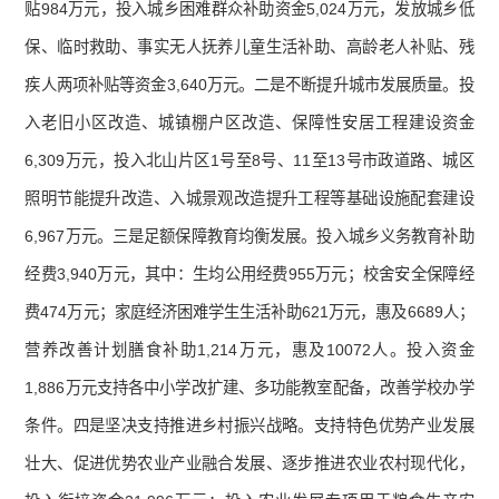
贴984万元，投入城乡困难群众补助资金5,024万元，发放城乡低
保、临时救助、事实无人抚养儿童生活补助、高龄老人补贴、残
疾人两项补贴等资金3,640万元。二是不断提升城市发展质量。投
入老旧小区改造、城镇棚户区改造、保障性安居工程建设资金
6,309万元，投入北山片区1号至8号、11至13号市政道路、城区
照明节能提升改造、入城景观改造提升工程等基础设施配套建设
6,967万元。三是足额保障教育均衡发展。投入城乡义务教育补助
经费3,940万元，其中：生均公用经费955万元；校舍安全保障经
费474万元；家庭经济困难学生生活补助621万元，惠及6689人；
营养改善计划膳食补助1,214万元，惠及10072人。投入资金
1,886万元支持各中小学改扩建、多功能教室配备，改善学校办学
条件。四是坚决支持推进乡村振兴战略。支持特色优势产业发展
壮大、促进优势农业产业融合发展、逐步推进农业农村现代化，