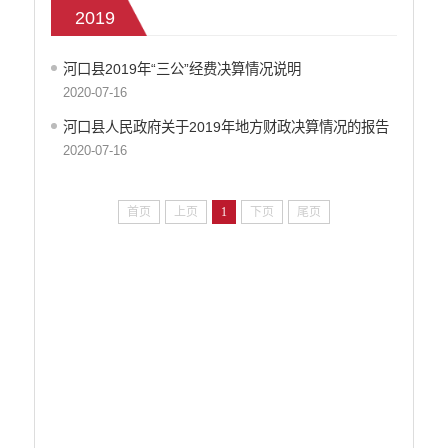
部门预算决算
2019
政府和社会资本合作（PPP）
预算绩效管理
河口县2019年“三公”经费决算情况说明
专题专栏
2020-07-16
审计结果公告信息公开
河口县人民政府关于2019年地方财政决算情况的报告
住房保障信息公开
2020-07-16
云南省公共资源交易中心
环境保护信息公开
首页
上页
1
下页
尾页
价格和收费信息公开
减税降费信息公开
重大建设项目信息公开
医疗卫生机构信息公开
旅游市场秩序和服务质量信息公开
人力资源管理信息公开
公安机关重点领域信息公开
征地信息公开
安全生产信息公开