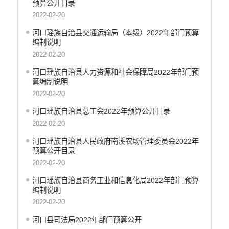
安全生产信息公开
预算公开目录
乡村振兴工作信息公开
2022-02-20
创建国家园林县城
河口瑶族自治县交通运输局（本级）2022年部门预算
自然资源信息公开
编制说明
文化机构信息公开
2022-02-20
民政信息公开
河口瑶族自治县人力资源和社会保障局2022年部门预
行政许可
算编制说明
2022-02-20
行政处罚和行政强制
行政事业性收费
河口瑶族自治县总工会2022年预算公开目录
政府集中采购
2022-02-20
公务员招录
河口瑶族自治县人民政府南溪农场管理委员会2022年
建议提案办理答复
预算公开目录
减税降费
2022-02-20
重大决策
河口瑶族自治县商务工业和信息化局2022年部门预算
财政资金直达基层
编制说明
维稳就业
2022-02-20
乡村振兴
河口县司法局2022年部门预算公开
养老服务