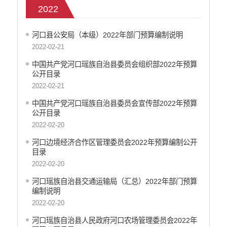
2022
部门决算
政府和社会资本合作（PPP）
河口县公安局（本级）2022年部门预算编制说明
预算绩效管理
2022-02-21
专题专栏
中国共产党河口瑶族自治县委员会组织部2022年预算
审计结果公告信息公开
公开目录
住房保障信息公开
2022-02-21
云南省公共资源交易中心
中国共产党河口瑶族自治县委员会宣传部2022年预算
环境保护信息公开
公开目录
价格和收费信息公开
2022-02-20
减税降费信息公开
河口边境经济合作区管理委员会2022年预算编制公开
重大建设项目信息公开
目录
医疗卫生机构信息公开
2022-02-20
旅游市场秩序和服务质量信息公开
河口瑶族自治县交通运输局（汇总）2022年部门预算
人力资源管理信息公开
编制说明
公安机关重点领域信息公开
2022-02-20
征地信息公开
河口瑶族自治县人民政府河口农场管理委员会2022年