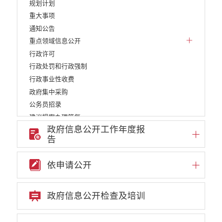
规划计划
重大事项
通知公告
重点领域信息公开
行政许可
行政处罚和行政强制
行政事业性收费
政府集中采购
公务员招录
建议提案办理答复
政府信息公开工作年度报
减税降费
告
重大决策
财政资金直达基层
依申请公开
维稳就业
乡村振兴
养老服务
政府信息公开检查及培训
生态环境
义务教育