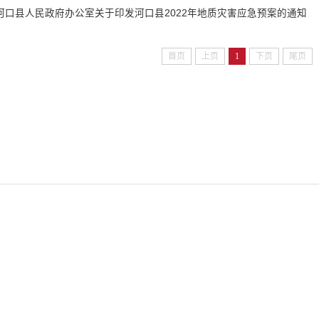
河口县人民政府办公室关于印发河口县2022年地质灾害应急预案的通知
首页
上页
1
下页
尾页