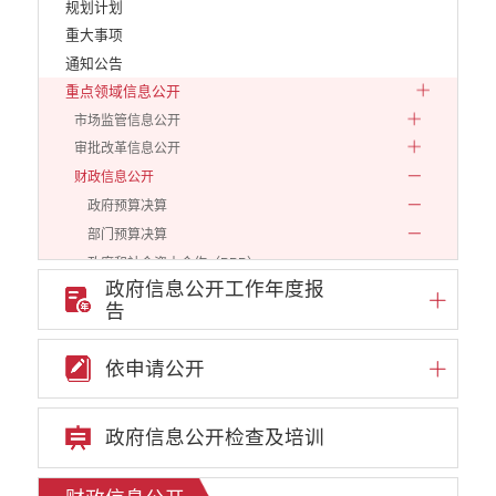
规划计划
重大事项
通知公告
重点领域信息公开
市场监管信息公开
审批改革信息公开
财政信息公开
政府预算决算
部门预算决算
政府和社会资本合作（PPP）
政府信息公开工作年度报
预算绩效管理
告
专题专栏
审计结果公告信息公开
依申请公开
住房保障信息公开
云南省公共资源交易中心
政府信息公开检查及培训
环境保护信息公开
价格和收费信息公开