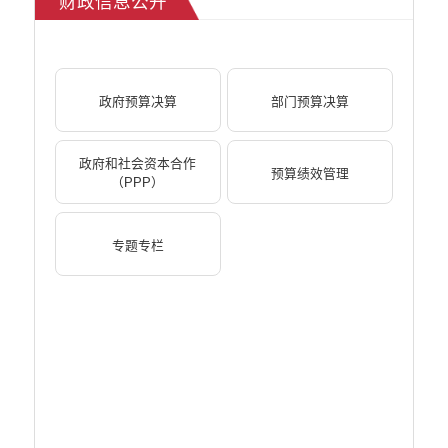
财政信息公开
减税降费信息公开
重大建设项目信息公开
医疗卫生机构信息公开
旅游市场秩序和服务质量信息公开
政府预算决算
部门预算决算
人力资源管理信息公开
公安机关重点领域信息公开
征地信息公开
政府和社会资本合作
预算绩效管理
安全生产信息公开
（PPP）
乡村振兴工作信息公开
创建国家园林县城
专题专栏
自然资源信息公开
文化机构信息公开
民政信息公开
行政许可
行政处罚和行政强制
行政事业性收费
政府集中采购
公务员招录