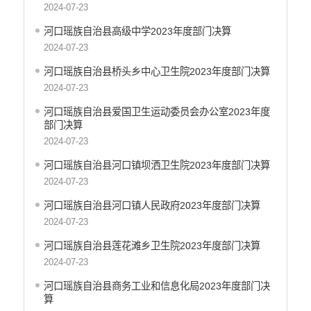
创建国家园林县城
2024-07-23
自然资源信息公开
河口瑶族自治县高级中学2023年度部门决算
文化机构信息公开
2024-07-23
民政信息公开
河口瑶族自治县桥头乡中心卫生院2023年度部门决算
行政许可
2024-07-23
行政处罚和行政强制
行政事业性收费
河口瑶族自治县爱国卫生运动委员会办公室2023年度
部门决算
政府集中采购
2024-07-23
公务员招录
建议提案办理答复
河口瑶族自治县河口镇坝洒卫生院2023年度部门决算
减税降费
2024-07-23
重大决策
河口瑶族自治县河口镇人民政府2023年度部门决算
财政资金直达基层
2024-07-23
维稳就业
河口瑶族自治县莲花滩乡卫生院2023年度部门决算
乡村振兴
2024-07-23
养老服务
河口瑶族自治县商务工业和信息化局2023年度部门决
生态环境
算
义务教育