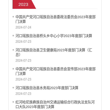
政府和社会资本合作（PPP）
2023
预算绩效管理
专题专栏
中国共产党河口瑶族自治县委政法委员会2023年度部
门决算
审计结果公告信息公开
2024-07-24
住房保障信息公开
云南省公共资源交易中心
河口瑶族自治县桥头乡中心小学2023年度部门决算
环境保护信息公开
2024-07-23
价格和收费信息公开
河口瑶族自治县卫生健康局2023年度部门决算（汇
减税降费信息公开
总）
重大建设项目信息公开
2024-07-23
医疗卫生机构信息公开
中国共产党河口瑶族自治县委员会宣传部2023年度部
旅游市场秩序和服务质量信息公开
门决算
人力资源管理信息公开
2024-07-23
公安机关重点领域信息公开
河口瑶族自治县水务局2023年度部门决算
征地信息公开
2024-07-23
安全生产信息公开
红河哈尼族彝族自治州交通运输综合行政执法支队河
乡村振兴工作信息公开
口大队2023年度部门决算