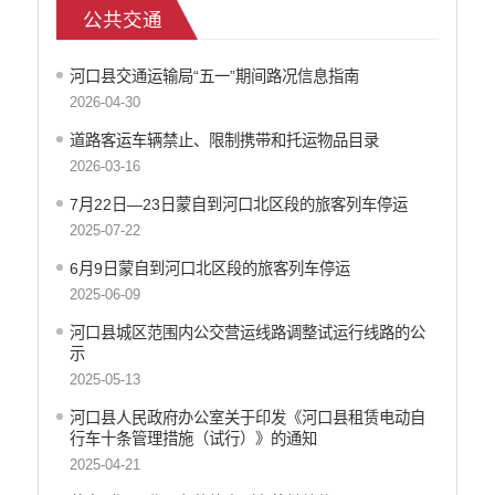
公共交通
重大决策
财政资金直达基层
河口县交通运输局“五一”期间路况信息指南
维稳就业
2026-04-30
乡村振兴
养老服务
道路客运车辆禁止、限制携带和托运物品目录
2026-03-16
生态环境
义务教育
7月22日—23日蒙自到河口北区段的旅客列车停运
医疗卫生
2025-07-22
政府网站工作年度报表
6月9日蒙自到河口北区段的旅客列车停运
统计信息
2025-06-09
公共文化服务
河口县城区范围内公交营运线路调整试运行线路的公
食品药品监管
示
产品质量
2025-05-13
社会救助
河口县人民政府办公室关于印发《河口县租赁电动自
涉农补贴
行车十条管理措施（试行）》的通知
应急预案
2025-04-21
安全生产