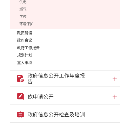
供电
燃气
学校
环境保护
政策解读
政府会议
政府工作报告
规划计划
重大事项
通知公告
政府信息公开工作年度报
重点领域信息公开
告
行政许可
行政处罚和行政强制
依申请公开
行政事业性收费
政府集中采购
政府信息公开检查及培训
公务员招录
建议提案办理答复
减税降费