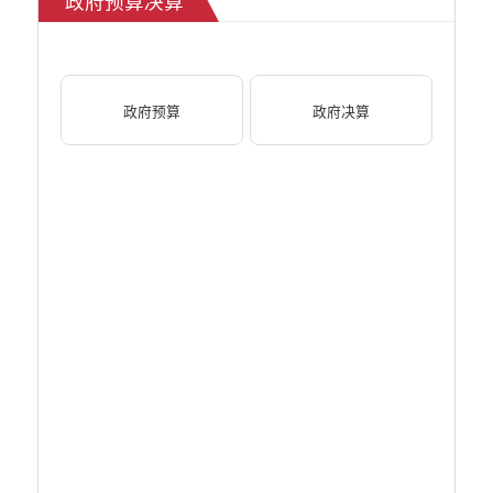
政府预算决算
环境保护信息公开
价格和收费信息公开
减税降费信息公开
重大建设项目信息公开
政府预算
政府决算
医疗卫生机构信息公开
旅游市场秩序和服务质量信息公开
人力资源管理信息公开
公安机关重点领域信息公开
征地信息公开
安全生产信息公开
乡村振兴工作信息公开
创建国家园林县城
自然资源信息公开
文化机构信息公开
民政信息公开
行政许可
行政处罚和行政强制
行政事业性收费