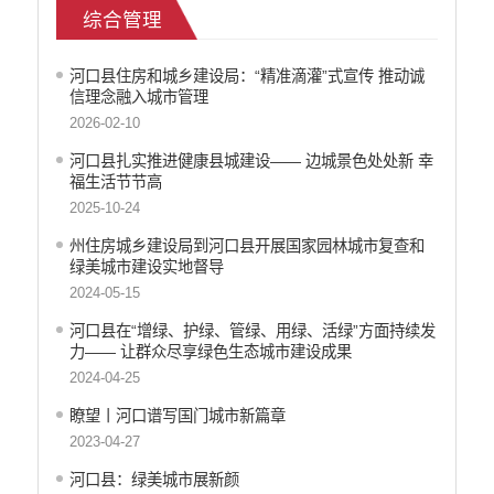
综合管理
征地信息公开
安全生产信息公开
河口县住房和城乡建设局：“精准滴灌”式宣传 推动诚
乡村振兴工作信息公开
信理念融入城市管理
创建国家园林县城
2026-02-10
综合管理
河口县扎实推进健康县城建设—— 边城景色处处新 幸
园林绿化
福生活节节高
自然资源信息公开
2025-10-24
文化机构信息公开
州住房城乡建设局到河口县开展国家园林城市复查和
民政信息公开
绿美城市建设实地督导
行政许可
2024-05-15
行政处罚和行政强制
河口县在“增绿、护绿、管绿、用绿、活绿”方面持续发
行政事业性收费
力—— 让群众尽享绿色生态城市建设成果
政府集中采购
2024-04-25
公务员招录
瞭望丨河口谱写国门城市新篇章
建议提案办理答复
2023-04-27
减税降费
河口县：绿美城市展新颜
重大决策