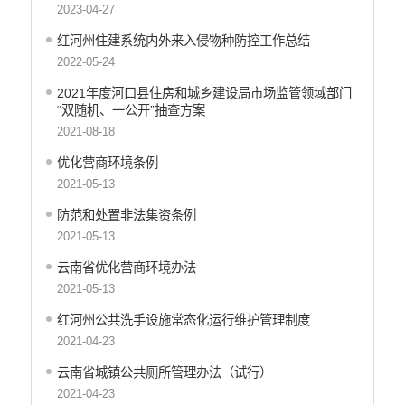
2023-04-27
财政资金直达基层
维稳就业
红河州住建系统内外来入侵物种防控工作总结
乡村振兴
2022-05-24
养老服务
2021年度河口县住房和城乡建设局市场监管领域部门
生态环境
“双随机、一公开”抽查方案
义务教育
2021-08-18
医疗卫生
优化营商环境条例
政府网站工作年度报表
2021-05-13
统计信息
防范和处置非法集资条例
公共文化服务
2021-05-13
食品药品监管
云南省优化营商环境办法
产品质量
2021-05-13
社会救助
涉农补贴
红河州公共洗手设施常态化运行维护管理制度
应急预案
2021-04-23
安全生产
云南省城镇公共厕所管理办法（试行）
2021-04-23