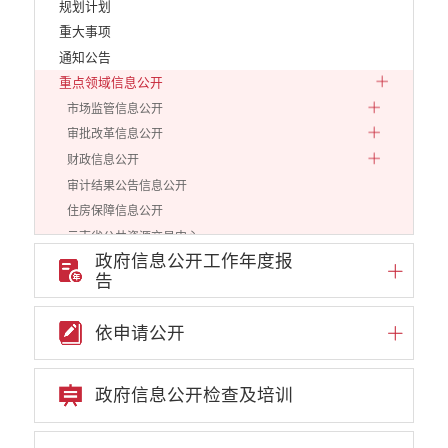
规划计划
重大事项
通知公告
重点领域信息公开
市场监管信息公开
审批改革信息公开
财政信息公开
审计结果公告信息公开
住房保障信息公开
云南省公共资源交易中心
政府信息公开工作年度报
环境保护信息公开
告
价格和收费信息公开
减税降费信息公开
依申请公开
重大建设项目信息公开
医疗卫生机构信息公开
旅游市场秩序和服务质量信息公开
政府信息公开检查及培训
人力资源管理信息公开
公安机关重点领域信息公开