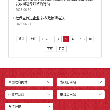
发放问题专项整治行动
2023-06-30
社保宣传进企业 养老政策精准送
2023-06-21
...
...
首页
上页
1
3
4
5
6
7
10
下页
尾页
中国政府网站
省政府网站
州政府网站
市县级网站
友情链接