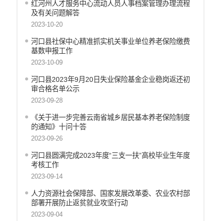
红河州人才服务中心流动人员人事档案管理办理流程
财政资金直达基层
及有关问题解答
维稳就业
2023-10-20
乡村振兴
河口县社保中心精准抓实机关事业单位养老保险缴费
养老服务
基数申报工作
生态环境
2023-10-09
义务教育
河口县2023年9月20日失业保险基金企业稳岗返还初
医疗卫生
审合格名单公示
政府网站工作年度报表
2023-09-28
统计信息
《关于进一步完善云南省城乡居民基本养老保险制度
公共文化服务
的通知》十问十答
食品药品监管
2023-09-26
产品质量
河口县圆满完成2023年度“三支一扶”高校毕业生年度
社会救助
考核工作
涉农补贴
2023-09-14
应急预案
人力资源社会保障部、国家发展改革委、农业农村部
安全生产
部署开展防止返贫就业攻坚行动
2023-09-04