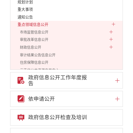
规划计划
重大事项
通知公告
重点领域信息公开
市场监管信息公开
审批改革信息公开
财政信息公开
审计结果公告信息公开
住房保障信息公开
云南省公共资源交易中心
政府信息公开工作年度报
环境保护信息公开
告
价格和收费信息公开
减税降费信息公开
依申请公开
重大建设项目信息公开
医疗卫生机构信息公开
旅游市场秩序和服务质量信息公开
政府信息公开检查及培训
人力资源管理信息公开
工作动态