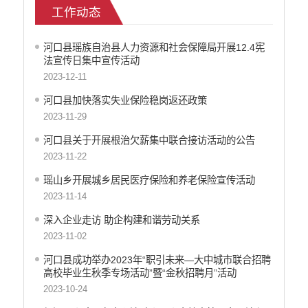
工作动态
就业创业信息公开
公安机关重点领域信息公开
河口县瑶族自治县人力资源和社会保障局开展12.4宪
征地信息公开
法宣传日集中宣传活动
安全生产信息公开
2023-12-11
乡村振兴工作信息公开
河口县加快落实失业保险稳岗返还政策
创建国家园林县城
2023-11-29
自然资源信息公开
河口县关于开展根治欠薪集中联合接访活动的公告
文化机构信息公开
2023-11-22
民政信息公开
行政许可
瑶山乡开展城乡居民医疗保险和养老保险宣传活动
行政处罚和行政强制
2023-11-14
行政事业性收费
深入企业走访 助企构建和谐劳动关系
政府集中采购
2023-11-02
公务员招录
河口县成功举办2023年“职引未来—大中城市联合招聘
建议提案办理答复
高校毕业生秋季专场活动”暨“金秋招聘月”活动
减税降费
2023-10-24
重大决策