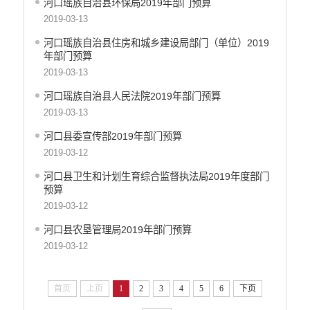
河口瑶族自治县环保局2019年部门预算
生态环境
2019-03-13
义务教育
河口瑶族自治县住房和城乡建设局部门（单位）2019
医疗卫生
年部门预算
政府网站工作年度报表
2019-03-13
统计信息
河口瑶族自治县人民法院2019年部门预算
公共文化服务
2019-03-13
食品药品监管
河口县委宣传部2019年部门预算
产品质量
2019-03-12
社会救助
涉农补贴
河口县卫生和计划生育综合监督执法局2019年度部门
预算
应急预案
2019-03-12
安全生产
河口县农垦管理局2019年部门预算
2019-03-12
首页
上页
1
2
3
4
5
6
下页