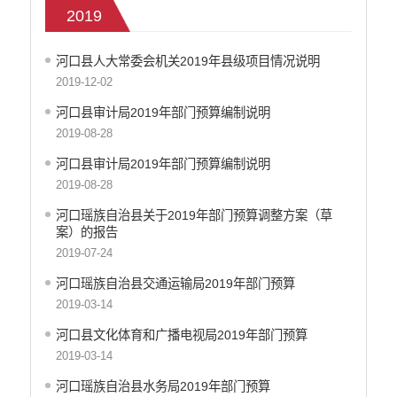
2019
部门决算
政府和社会资本合作（PPP）
河口县人大常委会机关2019年县级项目情况说明
预算绩效管理
2019-12-02
专题专栏
河口县审计局2019年部门预算编制说明
审计结果公告信息公开
2019-08-28
住房保障信息公开
河口县审计局2019年部门预算编制说明
云南省公共资源交易中心
2019-08-28
环境保护信息公开
河口瑶族自治县关于2019年部门预算调整方案（草
价格和收费信息公开
案）的报告
减税降费信息公开
2019-07-24
重大建设项目信息公开
河口瑶族自治县交通运输局2019年部门预算
医疗卫生机构信息公开
2019-03-14
旅游市场秩序和服务质量信息公开
人力资源管理信息公开
河口县文化体育和广播电视局2019年部门预算
公安机关重点领域信息公开
2019-03-14
征地信息公开
河口瑶族自治县水务局2019年部门预算