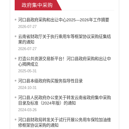
政府集中采购
医疗卫生
政府网站工作年度报表
河口县政府采购和出让中心2025—2026年工作摘要
统计信息
2026-07-27
公共文化服务
食品药品监管
云南省财政厅关于执行乘用车等框架协议采购征集结
果的通知
产品质量
2026-07-27
社会救助
涉农补贴
打造公共资源交易新平台！河口县政府采购和出让中
心揭牌成立
应急预案
2025-05-31
安全生产
河口县本级政府购买服务指导性目录
2024-10-31
河口县人民政府办公室关于转发云南省政府集中采购
目录及标准（2024年版）的通知
2024-03-26
河口县财政局转发关于试行开展公务用车保险加油维
修框架协议采购的通知