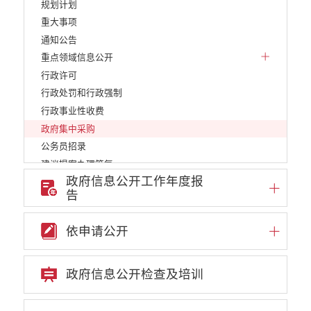
规划计划
重大事项
通知公告
重点领域信息公开
行政许可
行政处罚和行政强制
行政事业性收费
政府集中采购
公务员招录
建议提案办理答复
政府信息公开工作年度报
减税降费
告
重大决策
财政资金直达基层
依申请公开
维稳就业
乡村振兴
养老服务
政府信息公开检查及培训
生态环境
义务教育