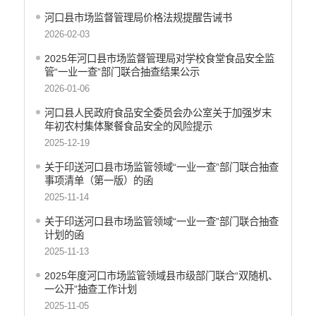
公务员招录
河口县市场监督管理局价格法规提醒告诫书
建议提案办理答复
2026-02-03
减税降费
2025年河口县市场监督管理局对学校食堂食品安全监
重大决策
管“一业一查”部门联合抽查结果公示
财政资金直达基层
2026-01-06
维稳就业
河口县人民政府食品安全委员会办公室关于加强岁末
乡村振兴
年初农村集体聚餐食品安全的风险提示
养老服务
2025-12-19
生态环境
关于印送河口县市场监管领域“一业一查”部门联合抽查
义务教育
事项清单（第一版）的函
医疗卫生
2025-11-14
政府网站工作年度报表
关于印送河口县市场监管领域“一业一查”部门联合抽查
统计信息
计划的函
公共文化服务
2025-11-13
食品药品监管
2025年度河口市场监管领域县市级部门联合“双随机、
产品质量
一公开”抽查工作计划
社会救助
2025-11-05
涉农补贴