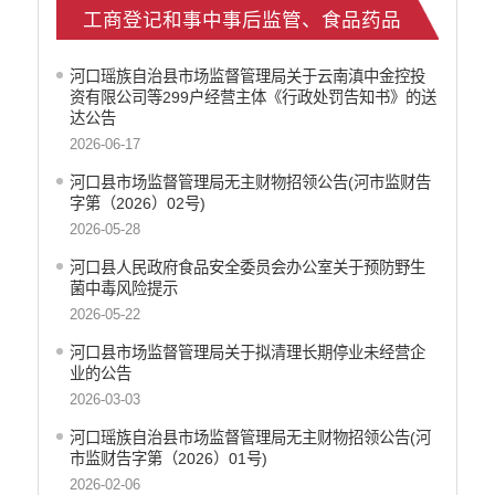
工商登记和事中事后监管、食品药品
减税降费信息公开
重大建设项目信息公开
安全、产品质量监管执法信息公开
医疗卫生机构信息公开
河口瑶族自治县市场监督管理局关于云南滇中金控投
资有限公司等299户经营主体《行政处罚告知书》的送
旅游市场秩序和服务质量信息公开
达公告
人力资源管理信息公开
2026-06-17
公安机关重点领域信息公开
河口县市场监督管理局无主财物招领公告(河市监财告
征地信息公开
字第（2026）02号)
安全生产信息公开
2026-05-28
乡村振兴工作信息公开
河口县人民政府食品安全委员会办公室关于预防野生
创建国家园林县城
菌中毒风险提示
自然资源信息公开
2026-05-22
文化机构信息公开
河口县市场监督管理局关于拟清理长期停业未经营企
民政信息公开
业的公告
行政许可
2026-03-03
行政处罚和行政强制
河口瑶族自治县市场监督管理局无主财物招领公告(河
行政事业性收费
市监财告字第（2026）01号)
政府集中采购
2026-02-06