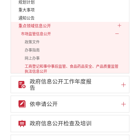
规划计划
重大事项
通知公告
重点领域信息公开
市场监管信息公开
政策文件
办事指南
网上办事
工商登记和事中事后监管、食品药品安全、产品质量监管
执法信息公开
公示公告
政府信息公开工作年度报
告
审批改革信息公开
财政信息公开
依申请公开
审计结果公告信息公开
住房保障信息公开
云南省公共资源交易中心
政府信息公开检查及培训
环境保护信息公开
价格和收费信息公开