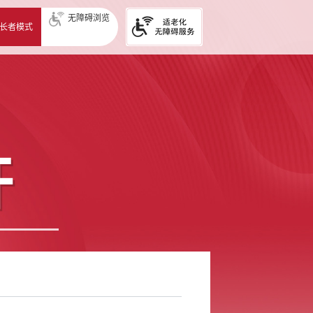
无障碍浏览
长者模式
开