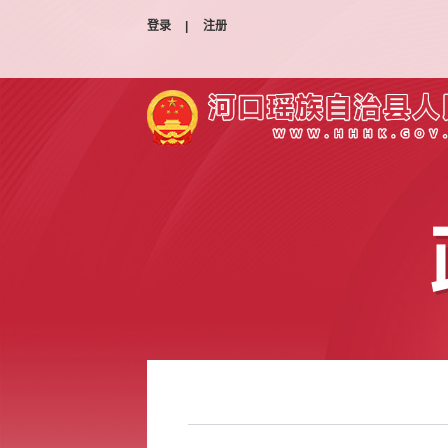
登录
|
注册