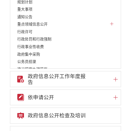
规划计划
重大事项
通知公告
重点领域信息公开
行政许可
行政处罚和行政强制
行政事业性收费
政府集中采购
公务员招录
建议提案办理答复
政府信息公开工作年度报
减税降费
告
重大决策
财政资金直达基层
依申请公开
维稳就业
乡村振兴
养老服务
政府信息公开检查及培训
生态环境
义务教育