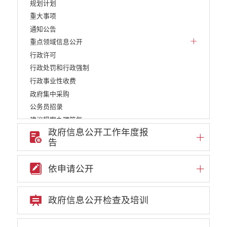
规划计划
重大事项
通知公告
重点领域信息公开
行政许可
行政处罚和行政强制
行政事业性收费
政府集中采购
公务员招录
建议提案办理答复
政府信息公开工作年度报
减税降费
告
重大决策
重大决策事项
依申请公开
重大决策预公开
重大决策听证事项
政府信息公开检查及培训
财政资金直达基层
维稳就业
乡村振兴