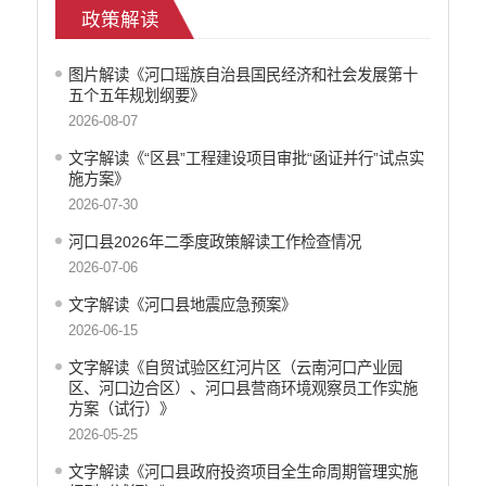
政策解读
医疗卫生
政府网站工作年度报表
图片解读《河口瑶族自治县国民经济和社会发展第十
统计信息
五个五年规划纲要》
公共文化服务
2026-08-07
食品药品监管
文字解读《“区县”工程建设项目审批“函证并行”试点实
产品质量
施方案》
社会救助
2026-07-30
涉农补贴
河口县2026年二季度政策解读工作检查情况
应急预案
2026-07-06
安全生产
文字解读《河口县地震应急预案》
2026-06-15
文字解读《自贸试验区红河片区（云南河口产业园
区、河口边合区）、河口县营商环境观察员工作实施
方案（试行）》
2026-05-25
文字解读《河口县政府投资项目全生命周期管理实施