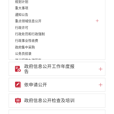
规划计划
重大事项
通知公告
重点领域信息公开
行政许可
行政处罚和行政强制
行政事业性收费
政府集中采购
公务员招录
建议提案办理答复
政府信息公开工作年度报
减税降费
告
重大决策
财政资金直达基层
依申请公开
维稳就业
乡村振兴
养老服务
政府信息公开检查及培训
生态环境
义务教育