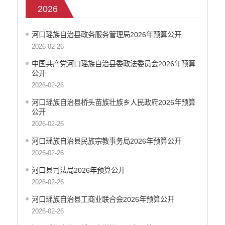
2026
部门决算
政府和社会资本合作（PPP）
河口瑶族自治县政务服务管理局2026年预算公开
预算绩效管理
2026-02-26
专题专栏
中国共产党河口瑶族自治县委政法委员会2026年预算
审计结果公告信息公开
公开
住房保障信息公开
2026-02-26
云南省公共资源交易中心
​河口瑶族自治县桥头苗族壮族乡人民政府2026年预算
环境保护信息公开
公开
价格和收费信息公开
2026-02-26
减税降费信息公开
河口瑶族自治县民族宗教事务局2026年预算公开
重大建设项目信息公开
2026-02-26
医疗卫生机构信息公开
河口县司法局2026年预算公开
旅游市场秩序和服务质量信息公开
2026-02-26
人力资源管理信息公开
河口瑶族自治县工商业联合会2026年预算公开
公安机关重点领域信息公开
2026-02-26
征地信息公开