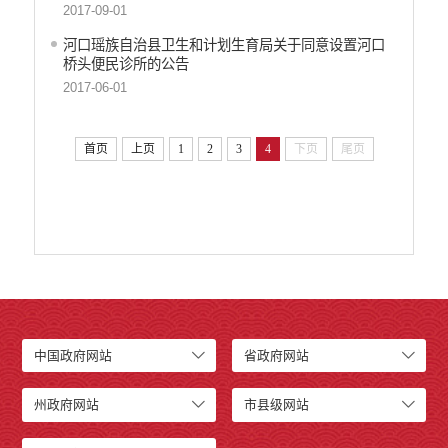
2017-09-01
财政资金直达基层
维稳就业
河口瑶族自治县卫生和计划生育局关于同意设置河口
桥头便民诊所的公告
乡村振兴
2017-06-01
养老服务
生态环境
义务教育
首页
上页
1
2
3
4
下页
尾页
医疗卫生
政府网站工作年度报表
统计信息
公共文化服务
食品药品监管
产品质量
社会救助
涉农补贴
中国政府网站
省政府网站
应急预案
安全生产
州政府网站
市县级网站