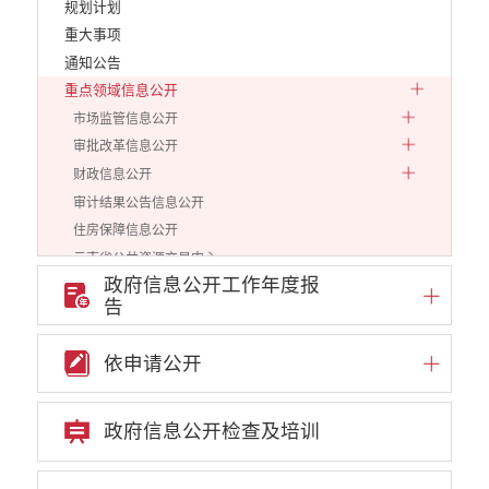
规划计划
重大事项
通知公告
重点领域信息公开
市场监管信息公开
审批改革信息公开
财政信息公开
审计结果公告信息公开
住房保障信息公开
云南省公共资源交易中心
政府信息公开工作年度报
环境保护信息公开
告
价格和收费信息公开
减税降费信息公开
依申请公开
重大建设项目信息公开
医疗卫生机构信息公开
医疗服务信息公开
政府信息公开检查及培训
院务公开
旅游市场秩序和服务质量信息公开