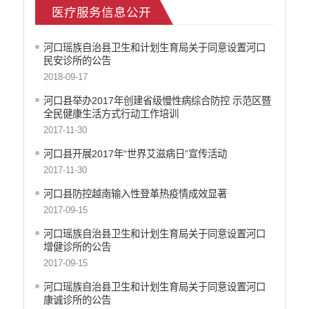
医疗服务信息公开
人力资源管理信息公开
公安机关重点领域信息公开
河口瑶族自治县卫生和计划生育局关于同意设置河口
征地信息公开
民安诊所的公告
安全生产信息公开
2018-09-17
乡村振兴工作信息公开
河口县举办2017年创建省级慢性病综合防控 示范区暨
创建国家园林县城
全民健康生活方式行动工作培训
自然资源信息公开
2017-11-30
文化机构信息公开
河口县开展2017年“世界艾滋病日”宣传活动
民政信息公开
2017-11-30
行政许可
河口县防控越南输入性登革热疫情成效显著
行政处罚和行政强制
2017-09-15
行政事业性收费
政府集中采购
河口瑶族自治县卫生和计划生育局关于同意设置河口
增健诊所的公告
公务员招录
2017-09-15
建议提案办理答复
减税降费
河口瑶族自治县卫生和计划生育局关于同意设置河口
康诚诊所的公告
重大决策