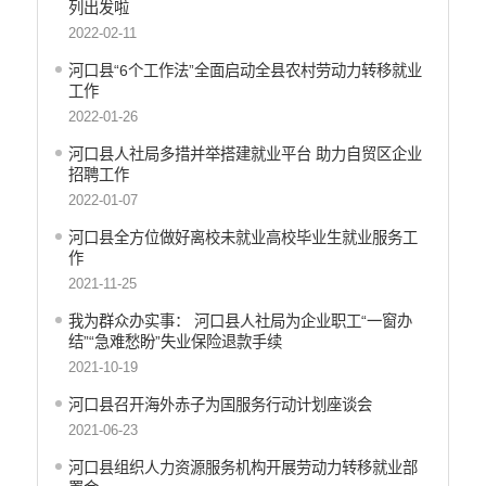
列出发啦
财政资金直达基层
2022-02-11
维稳就业
河口县“6个工作法”全面启动全县农村劳动力转移就业
乡村振兴
工作
养老服务
2022-01-26
生态环境
河口县人社局多措并举搭建就业平台 助力自贸区企业
义务教育
招聘工作
医疗卫生
2022-01-07
政府网站工作年度报表
河口县全方位做好离校未就业高校毕业生就业服务工
统计信息
作
公共文化服务
2021-11-25
食品药品监管
我为群众办实事： 河口县人社局为企业职工“一窗办
产品质量
结”“急难愁盼”失业保险退款手续
社会救助
2021-10-19
涉农补贴
河口县召开海外赤子为国服务行动计划座谈会
应急预案
2021-06-23
安全生产
河口县组织人力资源服务机构开展劳动力转移就业部