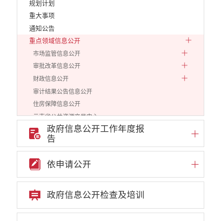
规划计划
重大事项
通知公告
重点领域信息公开
市场监管信息公开
审批改革信息公开
财政信息公开
审计结果公告信息公开
住房保障信息公开
云南省公共资源交易中心
政府信息公开工作年度报
环境保护信息公开
告
价格和收费信息公开
减税降费信息公开
依申请公开
重大建设项目信息公开
医疗卫生机构信息公开
旅游市场秩序和服务质量信息公开
政府信息公开检查及培训
人力资源管理信息公开
工作动态