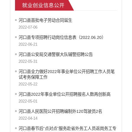
就业创业信息公开
就业创业信息公开
公安机关重点领域信息公开
河口县首批电子劳动合同诞生
征地信息公开
2022-07-06
安全生产信息公开
河口县专项招聘行动岗位信息表（2022.06.20）
乡村振兴工作信息公开
2022-06-21
创建国家园林县城
自然资源信息公开
河口县公安局交通警察大队辅警招聘公告
文化机构信息公开
2022-05-31
民政信息公开
河口县全力做好2022年事业单位公开招聘工作人员笔
行政许可
试考务保障工作
行政处罚和行政强制
2022-05-22
行政事业性收费
河口县2022年事业单位公开招聘报名人数再创新高
政府集中采购
2022-05-01
公务员招录
河口县人民医院公开招聘编制外120驾驶员2名
建议提案办理答复
2022-04-14
减税降费
河口县春节后“点对点”服务赴省外务工人员返岗务工专
重大决策