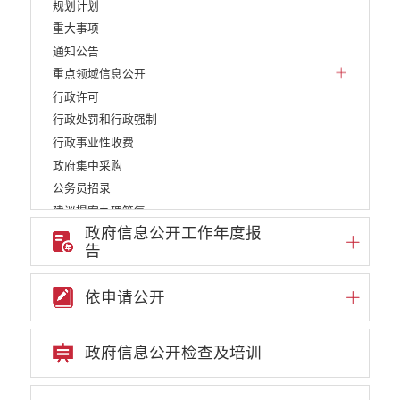
规划计划
重大事项
通知公告
重点领域信息公开
行政许可
行政处罚和行政强制
行政事业性收费
政府集中采购
公务员招录
建议提案办理答复
政府信息公开工作年度报
减税降费
告
重大决策
财政资金直达基层
依申请公开
维稳就业
乡村振兴
养老服务
政府信息公开检查及培训
生态环境
义务教育