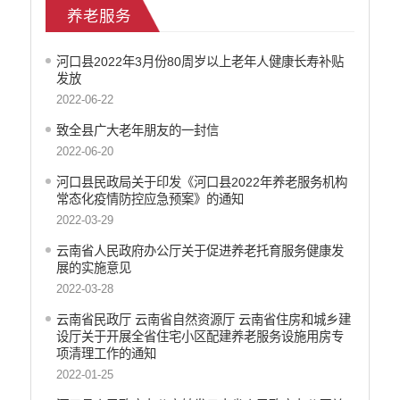
养老服务
医疗卫生
政府网站工作年度报表
河口县2022年3月份80周岁以上老年人健康长寿补贴
统计信息
发放
公共文化服务
2022-06-22
食品药品监管
致全县广大老年朋友的一封信
产品质量
2022-06-20
社会救助
涉农补贴
河口县民政局关于印发《河口县2022年养老服务机构
常态化疫情防控应急预案》的通知
应急预案
2022-03-29
安全生产
云南省人民政府办公厅关于促进养老托育服务健康发
展的实施意见
2022-03-28
云南省民政厅 云南省自然资源厅 云南省住房和城乡建
设厅关于开展全省住宅小区配建养老服务设施用房专
项清理工作的通知
2022-01-25