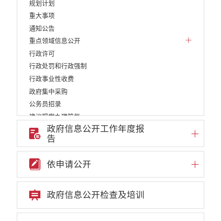
规划计划
重大事项
通知公告
重点领域信息公开
行政许可
行政处罚和行政强制
行政事业性收费
政府集中采购
公务员招录
建议提案办理答复
政府信息公开工作年度报
减税降费
告
重大决策
财政资金直达基层
依申请公开
维稳就业
乡村振兴
养老服务
政府信息公开检查及培训
生态环境
义务教育