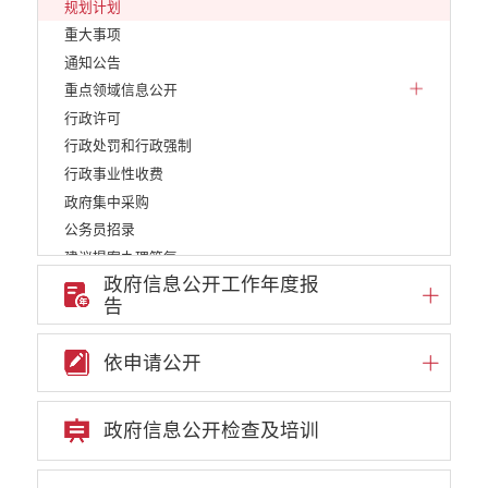
规划计划
重大事项
通知公告
重点领域信息公开
行政许可
行政处罚和行政强制
行政事业性收费
政府集中采购
公务员招录
建议提案办理答复
政府信息公开工作年度报
减税降费
告
重大决策
财政资金直达基层
依申请公开
维稳就业
乡村振兴
养老服务
政府信息公开检查及培训
生态环境
义务教育