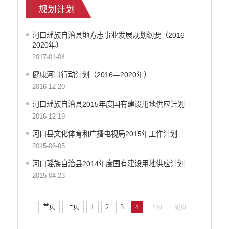
规划计划
医疗卫生
政府网站工作年度报表
河口瑶族自治县地方志事业发展规划纲要（2016—
统计信息
2020年）
公共文化服务
2017-01-04
食品药品监管
健康河口行动计划（2016—2020年）
产品质量
2016-12-20
社会救助
涉农补贴
河口瑶族自治县2015年度国有建设用地供应计划
应急预案
2016-12-19
安全生产
河口县文化体育和广播电视局2015年工作计划
2015-06-05
河口瑶族自治县2014年度国有建设用地供应计划
2015-04-23
首页
上页
1
2
3
4
下页
尾页