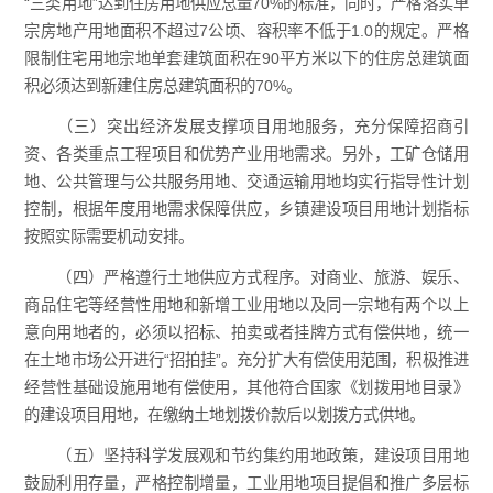
“三类用地”达到住房用地供应总量70%的标准，同时，严格落实单
宗房地产用地面积不超过7公顷、容积率不低于1.0的规定。严格
限制住宅用地宗地单套建筑面积在90平方米以下的住房总建筑面
积必须达到新建住房总建筑面积的70%。
（三）突出经济发展支撑项目用地服务，充分保障招商引
资、各类重点工程项目和优势产业用地需求。另外，工矿仓储用
地、公共管理与公共服务用地、交通运输用地均实行指导性计划
控制，根据年度用地需求保障供应，乡镇建设项目用地计划指标
按照实际需要机动安排。
（四）严格遵行土地供应方式程序。对商业、旅游、娱乐、
商品住宅等经营性用地和新增工业用地以及同一宗地有两个以上
意向用地者的，必须以招标、拍卖或者挂牌方式有偿供地，统一
在土地市场公开进行“招拍挂”。充分扩大有偿使用范围，积极推进
经营性基础设施用地有偿使用，其他符合国家《划拨用地目录》
的建设项目用地，在缴纳土地划拨价款后以划拨方式供地。
（五）坚持科学发展观和节约集约用地政策，建设项目用地
鼓励利用存量，严格控制增量，工业用地项目提倡和推广多层标