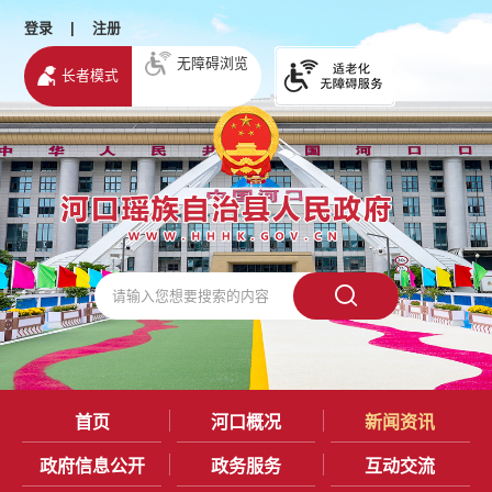
登录
|
注册
无障碍浏览
长者模式
首页
河口概况
新闻资讯
政府信息公开
政务服务
互动交流