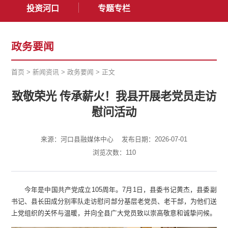
投资河口
专题专栏
政务要闻
首页
>
新闻资讯
>
政务要闻
>
正文
致敬荣光 传承薪火！我县开展老党员走访
慰问活动
来源：河口县融媒体中心
发布日期：2026-07-01
浏览次数：
110
今年是中国共产党成立105周年。7月1日，县委书记黄杰，县委副
书记、县长田成分别率队走访慰问部分基层老党员、老干部，为他们送
上党组织的关怀与温暖，并向全县广大党员致以崇高敬意和诚挚问候。