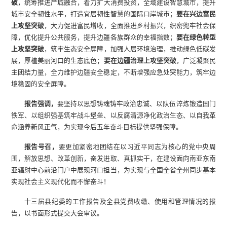
破
，统筹推进产城融合，着力扩大消费投资，全域建设智慧城市，提升
城市安全韧性水平，打造宜居韧性智慧的国际口岸城市；
要在兴边富民
上攻坚突破
，大力促进富民增收，全面推进乡村振兴，织密兜牢社会保
障，优化提升公共服务，提升边疆各族群众的幸福指数；
要在绿色转型
上攻坚突破
，筑牢生态安全屏障，加强人居环境治理，推动绿色低碳发
展，厚植美丽河口的生态底色；
要在边疆治理上攻坚突破
，广泛凝聚民
主团结力量，全力维护边疆安全稳定，不断增强应急处突能力，筑牢边
境稳固的安全屏障。
报告强调，
要坚持以思想铸魂铸牢政治忠诚、以队伍淬炼锻造国门
铁军、以组织强基筑牢战斗堡垒、以反腐清源净化政治生态、以自我革
命涵养新风正气，为实现今后五年奋斗目标提供坚强保障。
报告号召，
要更加紧密地团结在以习近平同志为核心的党中央周
围，解放思想、改革创新，奋发进取、真抓实干，在建设面向南亚东南
亚辐射中心前沿门户中展现河口担当，为实现与全国全省全州同步基本
实现社会主义现代化而不懈奋斗！
十三届县纪委的工作报告及全县党费收缴、使用和管理情况的报
告，以书面形式提交大会审议。