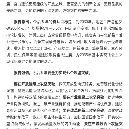
展，奋力建设更高能级的开放之城、更富活力的创新之城、更显品质的
美丽之城、更加宜居的团结之城、更强韧性的安宁之城。
报告指出，
今后五年的
奋斗目标
是：到2030年，地区生产总值突
破200亿元，年均增长5%—5.5%；固定资产投资、规上工业增加值保
持较快增长，外贸进出口占全省份额稳中有升，综合实力与北部县市差
距进一步缩小，力争实现争先进位。城乡居民收入增速略高于经济增
速、收入比收窄至2:1以内。产业发展、创新驱动、城乡融合、生态环
境、民生保障等领域建设取得重大进展，为2035年基本实现社会主义
现代化奠定更加坚实的基础。
报告强调，
今后五年
要全力实现七个攻坚突破
。
要在开放能级上攻坚突破
，做优开放型商贸服务，完善现代化仓储
设施，畅通高能级物流枢纽，深化“区县”融合发展，拓展多元化对外合
作，构建链接双循环的战略支点；
要在产业集聚上攻坚突破
，促进特色
产业提质增效，推进主导产业强链扩能，推动配套产业培优做强，建设
具有河口特色的现代化产业体系；
要在改革创新上攻坚突破
，深化财政
金融体制改革，激发市场主体内生动力，加快国资国企改革，抓实农村
重点领域改革，激发高质量发展的内生动能；
要在产城融合上攻坚突