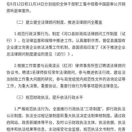
在6月12日和11月14日分别组织全体干部职工集中观看中国庭审公开网
旁听庭审案件。
（二）建立健全法律顾问制度、推进法律顾问全覆盖
1.规范行政决策行为。制定《河口县财政局法律顾问工作制度（试
行）》，在法律监督和保障中推进工作。认真履职尽责，督促县属国有
企业建立完善企业依法决策工作机制，县国资局印发了《关于推进企业
总法律顾问制度建设的意见（试行）》。
2.根据工作需要与云南凌云（红河）律师事务所签订聘请法律顾问
协议书，聘请1名律师担任常年法律顾问，参与推进依法行政、建设法
治财政工作重大问题的研究，参与局党组党内规范性文件的咨询论证等
工作，为重大决策、重要协议、重要行政行为等事项提供法律意见。
（三）规范财政执法，提升依法行政水平
1.严格规范执法行为。全面推行行政执法“三项制度”，即行政执法
公示制度、执法全过程记录制度和重大执法决定法制审核制度。通过政
府网站、政务新媒体等平台，及时公示财政执法主体、执法依据、执法
程序和执法结果等信息，主动接受社会监督。规范执法文书制作，完善