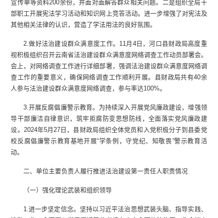
宣传单等资料200余份，并面对面解答群众相关问题。二是组织全局干
部职工开展宪法学习活动和知识网上竞答活动。进一步增强了对宪法及
其他相关法律的认识，营造了学法用法的良好氛围。
2.做好法治建设群众满意度工作。11月4日，河口县财政局高度重
视积极组织召开云南省法治建设群众满意度网络调查工作动员部署会。
会上，对网络调查工作进行详细部署，强调法治建设群众满意度网络调
查工作的重要意义，确保网络调查工作顺利开展。县财政局共有40余
人参与法治建设群众满意度网络调查，参与率达100%。
3.开展反腐倡廉警示教育。为持续深入开展党风廉政建设，增强领
导干部廉洁自律意识，筑牢拒腐防变思想防线，全面落实党风廉政建
设。2024年5月27日，县财政局组织全体党员和入党积极分子到县委党
校反腐倡廉警示教育基地开展“学条例，守党纪、知敬畏”警示教育活
动。
二、单位主要负责人履行推进法治建设第一责任人职责情况
（一）强化理论武装和组织领导
1.进一步坚定信念。坚持以习近平法治思想武装头脑、指导实践、