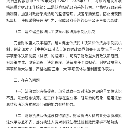
法治宣传教育第八个五年规划（2021—2025年）》，将法治建设各项
措施贯穿财政工作始终；
二是
认真规范政府采购行为。严格执行政府采
购制度，加强对政府采购活动的监督管理，规范采购流程，防止出现围
标串标、违规采购等违法行为，保障政府采购的公平公正与廉洁高效。
（二）建立健全依法民主决策和依法办事制度机制
完善财政重大决策程序，建立健全依法民主决策和依法办事制度机
制，制定印发了《中共河口瑶族自治县财政局党组关于印发“三重一大”
事项集体决策制度（试行）的通知》，明确了财政重大行政决策范围，
对决策主体、决策流程、法定程序、法律责任予以规范。对财政局重大
事项和重大决策，严格按照“三重一大”事项集体决策制度集体表决。
三、存在的问题
（一）法治意识有待提高。部分财政干部对法治建设的重要性认识
不足，法治观念淡薄，在工作中存在重业务、轻法治的现象，运用法治
思维和法治方式解决问题的能力有待加强。
（二）财政执法队伍建设有待加强。财政执法人员的业务素质和执
法水平参差不齐，部分执法人员对财政法律法规和政策掌握不够熟练，