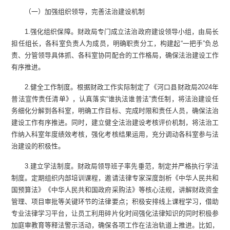
（一）加强组织领导，完善法治建设机制
1.强化组织保障。财政局专门成立法治政府建设领导小组，由局长
担任组长，各科室负责人为成员，明确职责分工，构建起“一把手”负总
责、分管领导具体抓、各科室协同配合的工作格局，确保法治建设工作
有序推进。
2.健全工作制度。根据财政工作实际制定了《河口县财政局2024年
普法宣传责任清单》，认真落实“谁执法谁普法”责任制，将法治建设任
务细化分解到各科室，明确工作目标、完成时限和责任人员，确保法治
建设工作有序推进。同时，建立健全法治建设考核评价机制，将法治工
作纳入科室年度绩效考核，强化考核结果运用，充分调动各科室参与法
治建设的积极性。
3.建立学法制度。财政局领导班子率先垂范，制定并严格执行学法
制度。定期组织内部培训课程，邀请法律专家深度剖析《中华人民共和
国预算法》《中华人民共和国政府采购法》等核心法规，讲解财政资金
管理、项目审批等关键环节的法律要点；积极安排线上课程学习，借助
专业法律学习平台，让员工利用碎片化时间强化法律知识的同时积极参
加庭审教育等释法警示活动，确保各项工作在法治轨道上推进。比如，