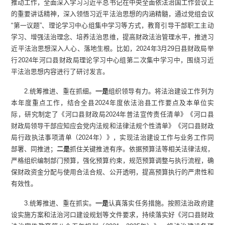
推动工作，全面深入学习习近平总书记在中央全面依法治国工作会议上
的重要讲话精神，深入领悟习近平法治思想的内涵精髓，通过党组会议
“第一议题”、理论学习中心组集中学习等方式，教育引导干部职工主动
学习、增强法治理念、培养法治思维，提高财政法治管理水平，推进习
近平法治思想深入人心、落地生根。比如，2024年3月29日县财政局举
行2024年河口县财政局理论学习中心组第二次集中学习中，围绕习近
平法治思想内容进行了研讨发言。
2.统筹推进、重在抓细。
一是
组织领导有力。将法治建设工作列为
本年度重点工作，结合全县2024年度依法治县工作要点及本单位实
际，研究制定了《河口县财政局2024年普法宣传责任清单》《河口县
财政局领导干部应知应会党内法规和法律法规个性清单》《河口县财政
局行政执法事项清单（2024年）》，实现法治建设工作与业务工作同
部署、同推进；
二是
抓住关键推进有序。依据预算法等相关法律法规，
严格组织编制部门预算，强化预算约束，规范预算调整与执行流程，确
保财政资金分配与使用合法合规、公开透明，提高预算执行的严肃性和
有效性。
3.统筹推进、重在抓实。
一是
认真落实任务措施。按照法治政府建
设实施方案和法治河口建设规划等文件要求，持续落实好《河口县财政