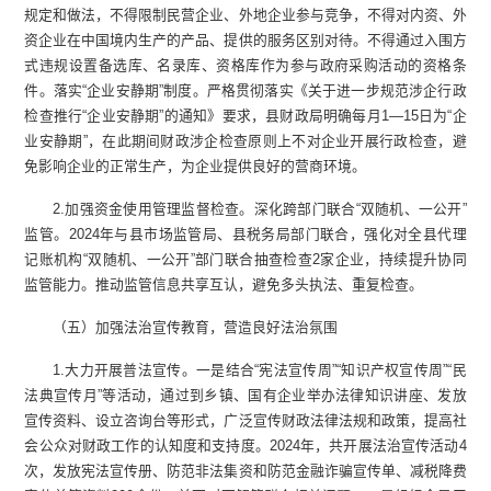
规定和做法，不得限制民营企业、外地企业参与竞争，不得对内资、外
资企业在中国境内生产的产品、提供的服务区别对待。不得通过入围方
式违规设置备选库、名录库、资格库作为参与政府采购活动的资格条
件。落实“企业安静期”制度。严格贯彻落实《关于进一步规范涉企行政
检查推行“企业安静期”的通知》要求，县财政局明确每月1—15日为“企
业安静期”，在此期间财政涉企检查原则上不对企业开展行政检查，避
免影响企业的正常生产，为企业提供良好的营商环境。
2.加强资金使用管理监督检查。深化跨部门联合“双随机、一公开”
监管。2024年与县市场监管局、县税务局部门联合，强化对全县代理
记账机构“双随机、一公开”部门联合抽查检查2家企业，持续提升协同
监管能力。推动监管信息共享互认，避免多头执法、重复检查。
（五）加强法治宣传教育，营造良好法治氛围
1.大力开展普法宣传。一是结合“宪法宣传周”“知识产权宣传周”“民
法典宣传月”等活动，通过到乡镇、国有企业举办法律知识讲座、发放
宣传资料、设立咨询台等形式，广泛宣传财政法律法规和政策，提高社
会公众对财政工作的认知度和支持度。2024年，共开展法治宣传活动4
次，发放宪法宣传册、防范非法集资和防范金融诈骗宣传单、减税降费