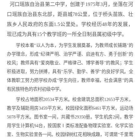
河口瑶族自治县第二中学，创建于1975年3月，坐落在河
口瑶族自治县东北部，距县城78公里，位于桥头苗族、壮
族乡人民政府的东面1.5公里处。学校经历48年的发展，
现已成为具有15个教学班的一所全日制县属初级中学。
学校本着“以人为本，为学生发展奠基，为教师成长铺路”的
办学理念，形成“纪律严明、治学严谨、启迪有方、勇于创新”的
校风；教师具有“爱岗敬业、严格律己、博学善导”的教风；学生
积极进取，努力拼搏，具有“乐学、勤学、善学”的良好学风。全
体教职工努力把学校办成“学生向往，教师幸福，社会满意”的具
有民族特色的农村初级中学。
学校占地面积20534平方米。校舍建筑总面积12653平方米，
教学及辅助用房3459平方米，校园绿化面积6461平方米，运动场
5078平方米。图书室一间，共藏书29350册。学生机房2间，教学
用学生计算机94台，按国家Ⅰ类标准配备物理实验室、化学实验
室、生物实验室各一间。校园绿树红花相映成趣，可谓是“千里莺