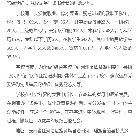
啼绿映红”。我校是学生读书成长的理想之地。
学校有一支爱岗敬业、德才兼备、锐意进取的教职工队伍。
现有教职工69人，专任教师56人。其中高级教师23人，一级教师
20人，二级教师3人，未定职称教师10人；本科学历48人，专科学
历15人，专科以下学历6人。在校学生692人，其中少数民族学生
609人，占学生总人数的88%，寄宿生661人，占学生总人数的
95.5%。
学校曾被评为州级“绿色学校”“红河州五四红旗团委”，县级
“文明单位”“民族团结进步模范集体”“民族示范学校”，多次被乡党
委评为先进基层党组织、优秀党总支等。
学校在社会各界的关爱中成长，在48年的岁月中逐渐发展，
在现有办学条件下，优化教育资源配置，充分发挥“二中人”的主
观能动性，立足一个“勤”字，在办学过程中转观念、强管理、重
过程、抓队伍，以优异的成绩回报社会。
地址：云南省红河哈尼族彝族自治州河口瑶族自治县桥头乡