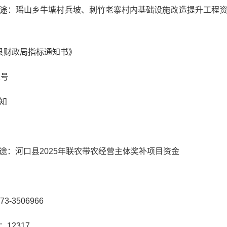
途：瑶山乡牛塘村兵坡、刺竹老寨村内基础设施改造提升工程
县财政局指标通知书》
1号
知
途：河口县2025年联农带农经营主体奖补项目资金
-3506966
12317