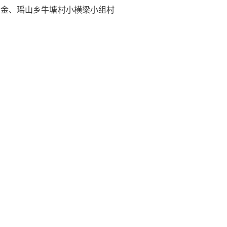
资金、瑶山乡牛塘村小横梁小组村