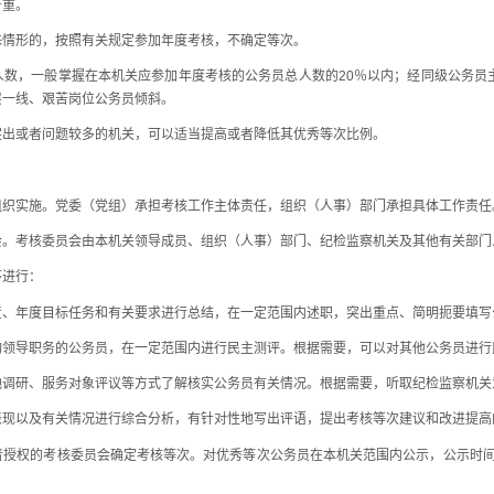
重。
情形的，按照有关规定参加年度考核，不确定等次。
数，一般掌握在本机关应参加年度考核的公务员总人数的20％以内；经同级公务员主
层一线、艰苦岗位公务员倾斜。
或者问题较多的机关，可以适当提高或者降低其优秀等次比例。
织实施。党委（党组）承担考核工作主体责任，组织（人事）部门承担具体工作责任
考核委员会由本机关领导成员、组织（人事）部门、纪检监察机关及其他有关部门
进行：
年度目标任务和有关要求进行总结，在一定范围内述职，突出重点、简明扼要填写
导职务的公务员，在一定范围内进行民主测评。根据需要，可以对其他公务员进行
研、服务对象评议等方式了解核实公务员有关情况。根据需要，听取纪检监察机关
以及有关情况进行综合分析，有针对性地写出评语，提出考核等次建议和改进提高
权的考核委员会确定考核等次。对优秀等次公务员在本机关范围内公示，公示时间