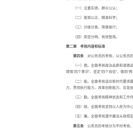
（一）注重实绩、群众公认；
（二）客观公正、精准科学；
（三）分级分类、简便易行；
（四）奖惩分明、有效管用。
第二章 考核内容和标准
第四条
对公务员的考核，以公务员的
（一）德。全面考核政治品质和道德品行
增强“四个意识”、坚定“四个自信”、做
（二）能。全面考核适应新时代要求履职
力、贯彻执行能力、改革创新能力、应急
（三）勤。全面考核精神状态和工作作风
（四）绩。全面考核坚持以人民为中心，
（五）廉。全面考核遵守廉洁从政规定，
第五条
公务员的考核分为平时考核、