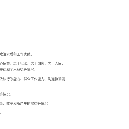
政治素质和工作实绩。
心使命，忠于宪法、忠于国家、忠于人民，
庭美德和个人品德等情况。
依法行政能力、群众工作能力、沟通协调能
等情况。
量、效率和所产生的效益等情况。
。