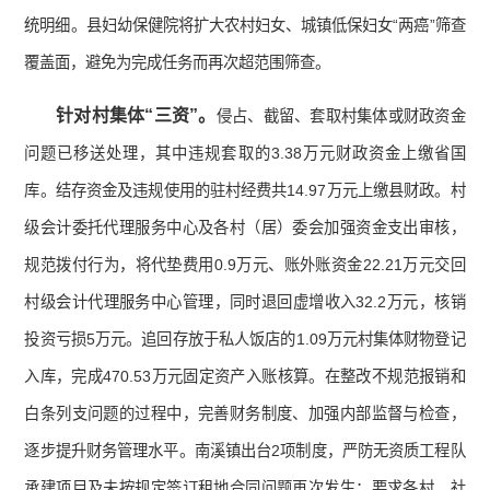
统明细。县妇幼保健院将扩大农村妇女、城镇低保妇女“两癌”筛查
覆盖面，避免为完成任务而再次超范围筛查。
针对村集体“三资”。
侵占、截留、套取村集体或财政资金
问题已移送处理，其中违规套取的3.38万元财政资金上缴省国
库。结存资金及违规使用的驻村经费共14.97万元上缴县财政。村
级会计委托代理服务中心及各村（居）委会加强资金支出审核，
规范拨付行为，将代垫费用0.9万元、账外账资金22.21万元交回
村级会计代理服务中心管理，同时退回虚增收入32.2万元，核销
投资亏损5万元。追回存放于私人饭店的1.09万元村集体财物登记
入库，完成470.53万元固定资产入账核算。在整改不规范报销和
白条列支问题的过程中，完善财务制度、加强内部监督与检查，
逐步提升财务管理水平。南溪镇出台2项制度，严防无资质工程队
承建项目及未按规定签订租地合同问题再次发生；要求各村、社