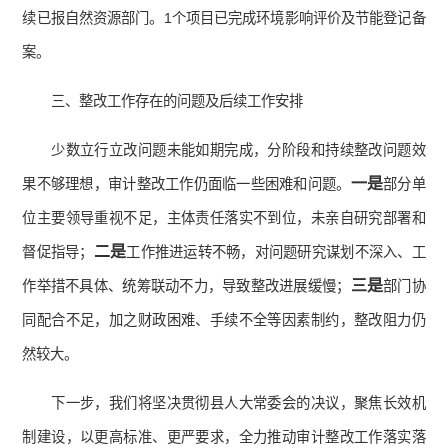
续已报自然资源部门。1个项目已完成环境影响评价及节能登记备
案。
三、整改工作存在的问题及后续工作安排
少数立行立改问题未能如期完成，分阶段和持续整改问题效
一是
果不够理想，审计整改工作仍面临一些困难和问题。
部分单
位主要领导重视不足，主体责任落实不到位，未亲自研究部署和
二是
督促指导；
工作推进运转不畅，对问题研究谋划不深入、工
三是
作举措不具体、统筹联动不力，导致整改进展缓慢；
部门协
同配合不足，加之财政困难、手续不全等因素制约，整改阻力仍
然较大。
下一步，我们将坚决贯彻县人大常委会的决议，聚焦长效机
制建设，以更高标准、更严要求，全力推动审计整改工作落实落