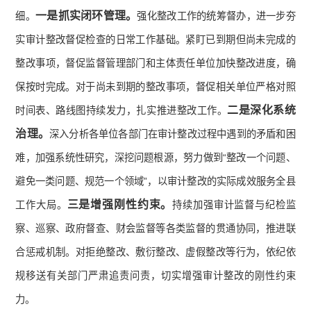
一是抓实闭环管理。
细。
强化整改工作的统筹督办，进一步夯
实审计整改督促检查的日常工作基础。紧盯已到期但尚未完成的
整改事项，督促监督管理部门和主体责任单位加快整改进度，确
保按时完成。对于尚未到期的整改事项，督促相关单位严格对照
二是深化系统
时间表、路线图持续发力，扎实推进整改工作。
治理。
深入分析各单位各部门在审计整改过程中遇到的矛盾和困
难，加强系统性研究，深挖问题根源，努力做到“整改一个问题、
避免一类问题、规范一个领域”，以审计整改的实际成效服务全县
三是增强刚性约束。
工作大局。
持续加强审计监督与纪检监
察、巡察、政府督查、财会监督等各类监督的贯通协同，推进联
合惩戒机制。对拒绝整改、敷衍整改、虚假整改等行为，依纪依
规移送有关部门严肃追责问责，切实增强审计整改的刚性约束
力。