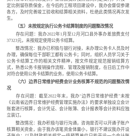
定比例留存质保金，在今后的工程项目建设中，我办会督促参建
各方，及时完善竣工验收和结算相关资料，杜绝此类情况再次发
生。
（五）未按规定执行公务卡结算制度的问题整改情况
存在问题：我办2022年1月至12月河口县外事办差旅费支付
37323元，未按规定使用公务卡结算。
整改情况：我办已积极与银行对接，未办理公务卡人员及时
办理，确保每位干部职工都有公务卡；同时，组织人员学习关于
公务卡结算工作的相关文件精神，按文件规定规范报销结算方
式，熟悉公务卡报销操作流程、管理及报销制度，在日后工作中
对符合使用公务卡结算的业务，使用公务卡结算。
（六）边界日常维护经费会计业务核算不规范的问题整改情
况
存在问题：截
至
2022年末，我办“边界日常维护经费”未按
《云南省边界日常维护经费管理实施办法》的要求单独设立会计
账套进行核算，会计凭证、会计账簿、会计报表等会计资料应独
立装订。
整改情况：我办积极与银行沟通，咨询是否可以开通子账户
核算相关资金，由于我办该笔资金体量小，银行不建议我办开设
子账户；以及财政相关规定一级预算单位只能开设一个会计账