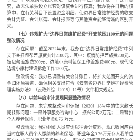
套，故无法单独设立账套对该资金进行核算；我办将在日后的核
算中，在有关科目下设置资金明细，使边界日常维护经费的收支
会计凭证、会计账簿、会计报表等与其他资金能够清晰的区别开
来。
（七）违规扩大“边界日常维扩经费”开支范围2100元的问题
整改情况
存在问题：截
至
2022年末，我办在“边界日常维护经费”中列
支下乡挂包帮差旅费共计2100元，其中：疫情防控差旅费200元、
挂包帮差旅费200元、边境小康村包保工作差旅费400元、现代化
边境小康村建设拆危工作1300元。
整改情况：我办已调整有关会计账目，将扩大范围开支的资
金归还原渠道，确保相关支出符合《云南省边界日常维护经费管
理实施办法》（云政外综〔2019〕11号）文件相关规定。
（八）以前年度审计发现问题整改情况
存在问题：未完成整改河审调报〔2020〕18号中的往来款长
期挂账问题：一是外事服务咨询中心—振兴公司2万元；二是暂扣
个人养老保险、职业年金0.76 万元。
整改情况：我办组织人员查询以往会计资料，现已收回应由
当时在职人员个人缴纳的养老保险、职业年金0.76
万元
存入我单位