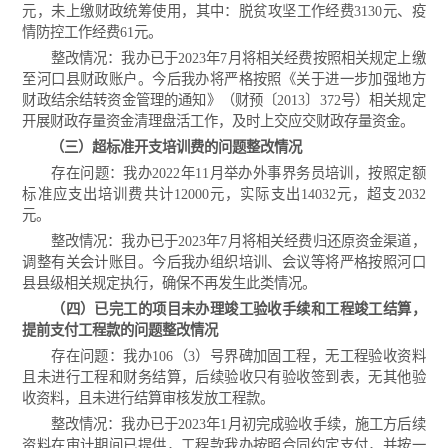
元，未上缴财政统筹使用，其中：脱贫攻坚工作经费3130元、疫
情防控工作经费61元。
整改情况：我办已于2023年7月将相关经费按照相关规定上缴
至河口县财政账户。今后我办将严格按照《关于进一步加强地方
财政结余结转资金管理的通知》（财预〔2013〕372号）相关规定
开展财政存量资金清理盘活工作，及时上交应交财政存量资金。
（三）超标准开支培训费的问题整改情况
存在问题：我办2022年11月举办外事界务员培训，按照定额
标准应支出培训费共计12000元，实际支出14032元，超支2032
元。
整改情况：我办已于2023年7月将相关经费归还原资金渠道，
调整有关会计账目。今后我办组织培训、会议等将严格按照河口
县县级相关规定执行，确保不再发生此类情况。
（四）已完工的项目未办理竣工验收手续和工程竣工结算，
提前支付工程款的问题整改情况
存在问题：我办106（3）号界碑加固工程，无工程验收资料
且未进行工程和财务结算，后续验收只有验收签到表，无其他验
收资料，且未进行结算审核发放工程款。
整改情况：我办已于2023年1月初完成验收手续，施工方后续
资料在审计期间已提供，工程款我办按照合同约定支付，并按一