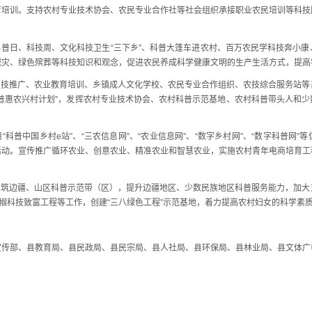
育培训。支持农村专业技术协会、农民专业合作社等社会组织承接职业农民培训等科技
普日、科技周、文化科技卫生“三下乡”、科普大篷车进农村、百万农民学科技奔小康
减灾、绿色殡葬等科技知识和观念，促进农民养成科学健康文明的生产生活方式，提高
技推广、农业教育培训、乡镇成人文化学校、农民专业合作组织、农技综合服务站等
普惠农兴村计划”，发挥农村专业技术协会、农村科普示范基地、农村科普带头人和
普中国乡村e站”、“三农信息网”、“农业信息网”、“数字乡村网”、“数字科普网
活动。宣传推广循环农业、创意农业、精准农业和智慧农业，实施农村青年电商培育工
筑边疆、山区科普示范带（区），提升边疆地区、少数民族地区科普服务能力，加大
巾帼科技致富工程等工作，创建“三八绿色工程”示范基地，着力提高农村妇女的科学素
部、县教育局、县民政局、县民宗局、县人社局、县环保局、县林业局、县文体广