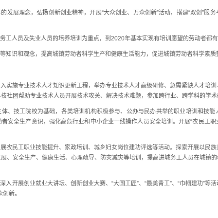
发展理念，弘扬创新创业精神，开展“大众创业、万众创新”活动，搭建“双创”服
工人员及失业人员的培养培训为重点，到2020年基本实现有培训愿望的劳动者都
等知识和观念，提高城镇劳动者科学生产和健康生活能力，促进城镇劳动者科学素质
入实施专业技术人才知识更新工程，举办专业技术人才高级研修、急需紧缺人才培训
科技社团帮助专业技术人员开展技术攻关、解决技术难题，参加跨行业、跨学科的学术
体、技工院校为基础，各类培训机构积极参与、公办与民办共举的职业培训和技能
者安全生产意识，强化高危行业和中小企业一线操作人员安全培训。开展“农民工职业
展农民工职业技能提升、家政培训、城乡妇女岗位建功评选等活动。探索开展以民族
发展、安全生产、健康生活、心理疏导、防灾减灾等培训，提高进城务工人员在城镇的
。
开展创业就业大讲坛、创新创业大赛、“大国工匠”、“最美青工”、“巾帼建功”等活
众创新。