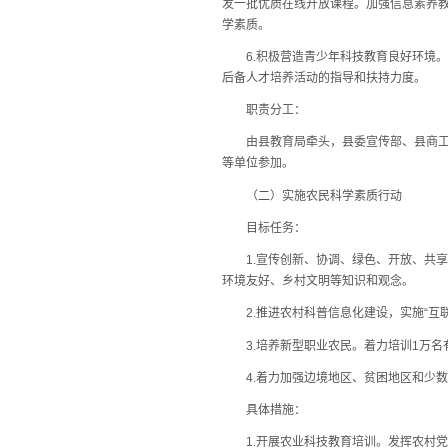
发一批优质在线开放课程。加强信息素养
学素质。
6.积极营造青少年科技教育良好环境。
后备人才培养活动的指导和扶持力度。
职责分工：
由县教育局牵头，县委宣传部、县商工信
等单位参加。
（二）实施农民科学素质行动
目标任务：
1.宣传创新、协调、绿色、开放、共享
环境友好、乡村文明等知识和观念。
2.推进农村科普信息化建设，实施“互联
3.培养新型职业农民。着力培训1万名
4.着力加强边境地区、贫困地区和少数
具体措施：
1.开展农业科技教育培训。发挥农村党