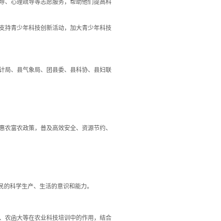
导、心理疏导等志愿服务，帮助他们提高科
支持青少年科技创新活动，加大青少年科技
计局、县气象局、团县委、县科协、县妇联
惠农富农政策，普及高效安全、资源节约、
民的科学生产、生活的意识和能力。
、农函大等在农业科技培训中的作用，结合