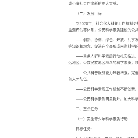
成小康社会作出新的更大贡献。
（二）发展目标
到2020年，社会化大科普工作机制更
监测评估等体系，公民科学素质建设的公共
——创新、协调、绿色、开放、共享发展
等知识和观念，促进在全县形成崇尚科学
——重点人群科学素质行动扎实推进。青
远地区、少数民族地区群众的科学素质；
——公共科普服务能力显著增强。完善科
普人才队伍。
——公民科学素质工作机制不断创新。完
——公民科学素质明显提升。加大科学知
三、重点任务
（一）实施青少年科学素质行动
目标任务：