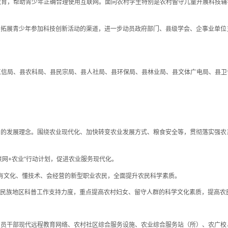
教育，帮助青少年正确合理使用互联网。面向农村学生特别是农村留守儿童开展科技辅
拓展青少年参加科技创新活动的渠道，进一步动员政府部门、县级学会、企事业单位
局、县农科局、县民宗局、县人社局、县环保局、县林业局、县文体广电局、县卫
的发展理念。围绕农业现代化、加快转变农业发展方式、粮食安全等，贯彻落实强农
网+农业”行动计划，促进农业服务现代化。
有文化、懂技术、会经营的新型职业农民，全面提升农民科学素质。
民族地区科普工作支持力度，重点提高农村妇女、留守人群的科学文化素质，提高农
员干部现代远程教育网络、农村社区综合服务设施、农业综合服务站（所）、农广校