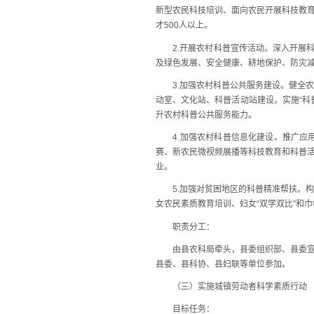
新型农民科技培训、面向农民开展科技教
才500人以上。
2.开展农村科普宣传活动。深入开展科
及绿色发展、安全健康、耕地保护、防灾
3.加强农村科普公共服务建设。健全农
动室、文化站、科普活动站建设。实施“科
升农村科普公共服务能力。
4.加强农村科普信息化建设。推广应用“科
赛、新农民微视频展播等科技教育和科普
业。
5.加强对贫困地区的科普精准帮扶。构
女农民素质教育培训、妇女“双学双比”和
职责分工：
由县农科局牵头，县委组织部、县委宣传
县委、县科协、县妇联等单位参加。
（三）实施城镇劳动者科学素质行动
目标任务：