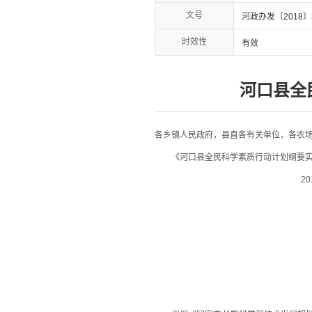
文号
河政办发〔2018〕
时效性
有效
河口县全
各乡镇人民政府，县直各有关单位，各农
《河口县全民科学素质行动计划纲要实施方
2018年1月