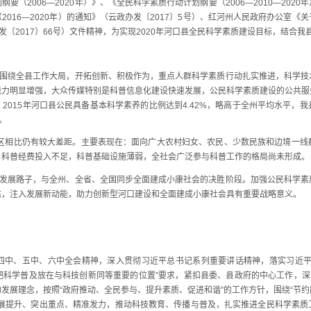
2006—2020年）》、《全民科学素质行动计划纲要（2006—2010—202
016—2020年）的通知》（云政办发〔2017〕5号）、红河州人民政府办公室
政发〔2017〕66号）文件精神，为实现2020年河口县全民科学素质建设目标，结合
围绕全县工作大局，开拓创新、积极作为，重点人群科学素质行动扎实推进，科学技
能力明显增强，大众传媒特别是科普信息化建设快速发展，公民科学素质建设的公共服
2015年河口县公民具备基本科学素养的比例达到4.42%，略高于全州平均水平，
。
相比仍有较大差距。主要表现在：面向广大农村妇女、农民、少数民族和边境一线
，科普经费投入不足，科普基础设施薄弱，全社会广泛参与科普工作的格局尚未形成。
发展路子，与全州、全省、全国同步全面建成小康社会的决胜阶段。加强公民科学素
态，注入发展新动能，助力创新型河口建设和全面建成小康社会具有重要战略意义。
、五中、六中全会精神，深入贯彻习近平总书记系列重要讲话精神，落实习近平
科学普及放在与科技创新同等重要的位置”要求，紧扣县委、县政府的中心工作，深
发展理念，按照“政府推动、全民参与、提升素质、促进和谐”的工作方针，围绕“节
拓展提升、突出重点、精准发力，推动科技教育、传播与普及，扎实推进全民科学素质