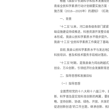
根据《国家中长期科学和技术发展规划纲要（
南省全民科学素质行动计划纲要实施方案（2
施方案（2016—2020年）的通知》（红
一、背景
“十二五”以来，河口县各级各部门紧紧
础设施建设持续推进，科普资源开发整合
本形成，我县公民科学素质水平稳步提升。
我县“十三五”全民科学素质工作奠定了基础
目前,我县公民科学素质水平与发达地区
科技培训、普及和技术服务手段相对落后
“十三五”时期，是我县奋力闯出跨越式
创业、万众创新，引领经济社会发展新常
二、指导思想和发展目标
（一）指导思想
全面贯彻党的十八大和十八届三中、四中
新、科学普及是实现科技创新的两翼，要把
略，坚持创新、协调、绿色、开放、共享的
促进创新创造”的工作主题，继承创新、