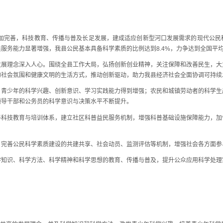
加完善，科技教育、传播与普及长足发展，建成适应创新型河口发展需求的现代公民
服务能力显著增强，我县公民基本具备科学素质的比例达到8.4%，力争达到全国平
理念深入人心。围绕全县工作大局，弘扬创新创业精神，关注保障和改善民生，大
的社会氛围和健康文明的生活方式，推动创新驱动，助力我县经济社会全面协调可持续
少年的科学兴趣、创新意识、学习实践能力得到增强；农民和城镇劳动者的科学生
领导干部和公务员的科学意识与决策水平不断提升。
技教育与培训体系，建立社区科普益民服务机制，增强科普基础设施保障能力，加
善公民科学素质建设的共建共享、社会动员、监测评估等机制，增强社会各方面参
识、科学方法、科学精神和科学思想的教育、传播与普及，提升公众应用科学处理