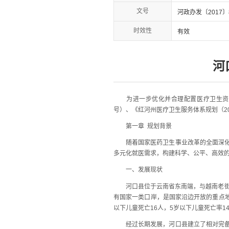
文号
河政办发〔2017〕
时效性
有效
河
为进一步优化并合理配置医疗卫生资源，提
号）、《红河州医疗卫生服务体系规划（201
第一章 规划背景
随着国家医药卫生事业改革的全面深化，
多元化就医需求，构建科学、公平、高效的医
一、发展现状
河口县位于云南省东南端，与越南老街市、
有国家一类口岸，是国家沿边开放的重点地区
以下儿童死亡16人，5岁以下儿童死亡率14
经过长期发展，河口县建立了相对完备的卫