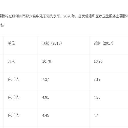
指标在红河州南部六县中处于领先水平，2020年，居民健康和医疗卫生服务主要指
指标
单位
现状（2015）
近期（2017）
万人
10.78
10.90
床/千人
7.27
7.19
床/千人
4.91
4.86
床/千人
4.45
4.4