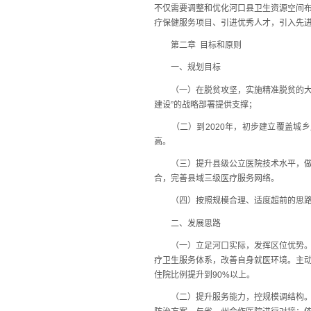
不仅需要调整和优化河口县卫生资源空间
疗保健服务项目、引进优秀人才，引入先
第二章 目标和原则
一、规划目标
（一）在脱贫攻坚，实施精准脱贫的大背
建设”的战略部署提供支撑；
（二）到2020年，初步建立覆盖城乡
高。
（三）提升县级公立医院技术水平，做实
合，完善县域三级医疗服务网络。
（四）按照规模合理、适度超前的思路，
二、发展思路
（一）立足河口实际，发挥区位优势。针
疗卫生服务体系，改善自身就医环境。主
住院比例提升到90%以上。
（二）提升服务能力，控规模调结构。重