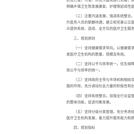
防治方案，与省、州合作医院进行对接；
明确乡镇卫生院发展康复、护理等延续性
（三）注重内涵发展，强调系统整合。从
升医务人员的薪酬待遇；建立和完善公立
众提供系统、连续、全方位的医疗卫生服
三、规划原则
（一）坚持健康需求导向。以健康需求和
类医疗卫生机构的数量、规模及布局。
（二）坚持公平与效率统一。优先保障基
现公平与效率的统一。
（三）坚持政府主导与市场机制相结合。
面的作用，充分调动社会力量的积极性和
（四）坚持系统整合。加强全行业监管与
的整体功能，促进均衡发展。
（五）坚持分级分类管理。充分考虑经济
医疗卫生机构发展，着力提升服务能力和
四、规划指标