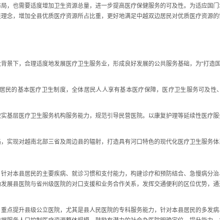
布局，也需要适度增加卫生资源总量，进一步提高医疗保健服务的可及性。为适应国门
进理念，增加全县优质医疗资源所占比重，更好地满足中越双边居民对优质医疗资源的
景下，合理适度地发展医疗卫生服务业，形成良好发展的公共服务基础，为“打造国际
居民的基本医疗卫生制度，全体居民人人享有基本医疗保障，医疗卫生服务可及性
基层医疗卫生服务机构服务能力，规范引导民营医院。以康复护理等延续性医疗服
实现对越南北部三省及周边县的辐射，打造具有河口特色的现代化医疗卫生服务体
对本县居民的主要疾病、就诊习惯和支付能力，构建诊疗和预防结合、急慢病分治
动发展县医院与省州级医院的对口支援和业务合作关系，发挥交通便利的区位优势，通
点提升县级公立医院，尤其是县人民医院的专科服务能力，针对本县居民的多发病