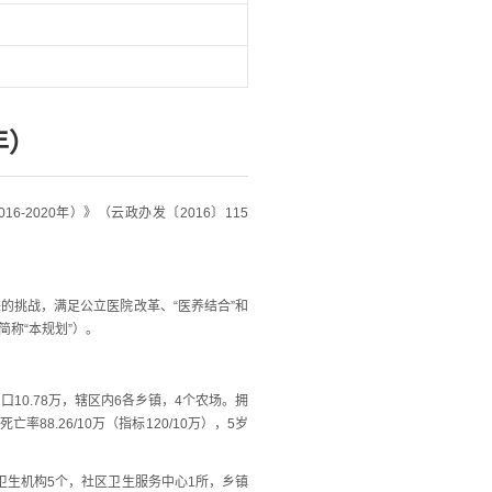
年）
020年）》（云政办发〔2016〕115
。
挑战，满足公立医院改革、“医养结合”和
简称“本规划”）。
0.78万，辖区内6各乡镇，4个农场。拥
.26/10万（指标120/10万），5岁
卫生机构5个，社区卫生服务中心1所，乡镇