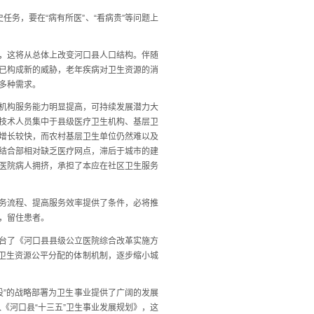
务，要在“病有所医”、“看病贵”等问题上
，这将从总体上改变河口县人口结构。伴随
已构成新的威胁，老年疾病对卫生资源的消
多种需求。
机构服务能力明显提高，可持续发展潜力大
技术人员集中于县级医疗卫生机构、基层卫
增长较快，而农村基层卫生单位仍然难以及
结合部相对缺乏医疗网点，滞后于城市的建
医院病人拥挤，承担了本应在社区卫生服务
务流程、提高服务效率提供了条件，必将推
，留住患者。
台了《河口县县级公立医院综合改革实施方
疗卫生资源公平分配的体制机制，逐步缩小城
”的战略部署为卫生事业提供了广阔的发展
《河口县“十三五”卫生事业发展规划》，这