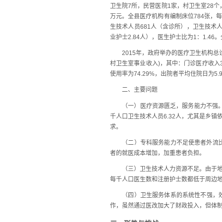
卫生院7所，民营医院1家，村卫生室28个
万元。全县医疗机构有编制床位784张，每
生技术人员681人（含诊所），卫生技术人
业护士2.84人），医生护士比为1：1.46
2015年，政府举办的医疗卫生机构总诊疗6
村卫生室事业收入)，其中：门诊医疗收入31
使用率为74.29%，出院者平均住院日为5.
二、主要问题
（一）医疗资源匮乏，服务能力不强。河口
千人口卫生技术人员6.32人，尤其是乡
求。
（二）专科服务能力不足使患者外流比例
者的就医成本增加，加重患者负担。
（三）卫生技术人力资源不足。由于地方
每千人口医生数和注册护士数都低于周边
（四）卫生服务体系的系统性不强，效率
作，虽然通过医改加大了财政投入，但体