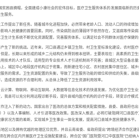
贫困县摘帽，全面建成小康社会的宏伟目标，医疗卫生服务体系的发展面临新的历史任
卫生服务。
作提出了新任务。随着城市化进程加快，必然带来老龄人口、流动人口的持续增加
为影响人民健康的首要因素。同时，传染病防治的薄弱环节依然存在，艾滋病等传染病
求卫生计生系统不断优化资源配置，完善服务体系，以满足社会不同群体对医疗保健的
生了新的挑战。近年来，河口县通过乡镇卫生院、村卫生室标准化建设，农村医疗
。但是，长期以来形成的城乡二元结构仍未得到根本扭转，主要表现在：高素质的卫生
适用技术的人才队伍，适用型的专业技术人才引进机制尚不完善；县城区大型设备总量
局上，城区中心地段医疗机构过于密集，而新建住宅小区、农村居民集中居住区、城乡
健服务的需求。卫生资源配置的失衡，导致了卫生服务功能的错位和供给的失衡，县级
作，造成资源的不合理利用，从总体上降低了卫生资源利用效率。
计算、物联网、移动互联网、大数据等信息化技术的快速发展，为优化医疗卫生业
变，我县可以充分利用远程诊断手段，提升县域内医疗机构的诊疗手段，转变诊疗模式
注入了新的动力。国家出台了医改的总体方案和相关配套措施，县委、县政府也出
020）》以及人事编制、人才引进等医改政策。医改深入推进，必将打破阻碍河口县医
健康状况方面的差距，实现城乡卫生事业一体化发展，提高河口县城乡居民健康水平。
区以及拥有优越的地理区位优势，并且云南省委、省政府提出“跨境经济合作区建设
必须在跨合区内开展医疗卫生设施配套建设，跨合区“国门医院暨河口中医医院”已经纳入