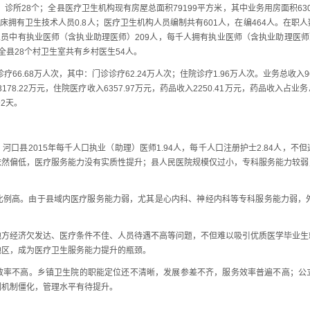
，诊所28个；全县医疗卫生机构现有房屋总面积79199平方米，其中业务用房面积630
床拥有卫生技术人员0.8人；医疗卫生机构人员编制共有601人，在编464人。在职人数
员中有执业医师（含执业助理医师）209人，每千人拥有执业医师（含执业助理医师）
。全县28个村卫生室共有乡村医生54人。
6.68万人次，其中：门诊诊疗62.24万人次；住院诊疗1.96万人次。业务总收入9
78.22万元，住院医疗收入6357.97万元，药品收入2250.41万元，药品收入占业
92天。
县2015年每千人口执业（助理）医师1.94人，每千人口注册护士2.84人，不
镇依然偏低，医疗服务能力没有实质性提升；县人民医院规模仅过小，专科服务能力较
高。由于县域内医疗服务能力弱，尤其是心内科、神经内科等专科服务能力弱，外
经济欠发达、医疗条件不佳、人员待遇不高等问题，不但难以吸引优质医学毕业生
地区，成为医疗卫生服务能力提升的瓶颈。
不高。乡镇卫生院的职能定位还不清晰，发展参差不齐，服务效率普遍不高；公
制机制僵化，管理水平有待提升。