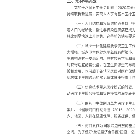
三、形势与挑战
党的十八届五中全会明确了2020年全国
持续取得新进展，实现人人享有基本医疗
（一）人口结构和疾病谱的改变对卫生工
着人口的老龄化，慢性非传染性疾病已成
耗比例呈快速上升趋势。这些新的情况要
（二）城乡一体化建设要求使卫生工作产
大增强，城乡卫生保健水平差距有所缩小
生机构没有一支稳定的、具有较高学历和
时获得适宜配套设备。在卫生资源空间布
设和发展，也滞后于各辖区居民对医疗保
机构或卫生院诊治的常见病或健康检查工
（三）信息技术带来医疗模式的转变。云
动医疗卫生服务模式和管理模式的深刻转
（四）医药卫生体制改革为医疗卫生工作
案》、《健康河口行动计划（2016—2
乡、地区、人群在健康保障、服务提供、
（五）河口县作为国家沿边开放的重点地
空间。为了做好“跨境经济合作区”建设，