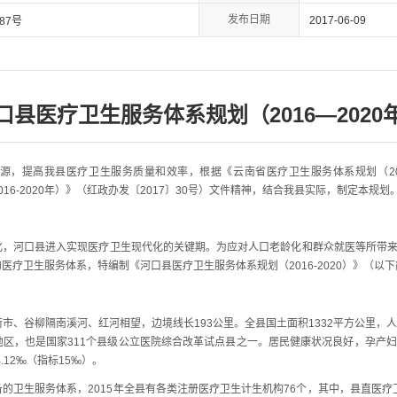
发布日期
2017-06-09
87号
口县医疗卫生服务体系规划（2016—2020
高我县医疗卫生服务质量和效率，根据《云南省医疗卫生服务体系规划（2016-2
6-2020年）》（红政办发〔2017〕30号）文件精神，结合我县实际，制定本规划
河口县进入实现医疗卫生现代化的关键期。为应对人口老龄化和群众就医等所带来的
疗卫生服务体系，特编制《河口县医疗卫生服务体系规划（2016-2020）》（以下
谷柳隔南溪河、红河相望，边境线长193公里。全县国土面积1332平方公里，人口1
，也是国家311个县级公立医院综合改革试点县之一。居民健康状况良好，孕产妇死亡率88
.12‰（指标15‰）。
生服务体系，2015年全县有各类注册医疗卫生计生机构76个，其中，县直医疗