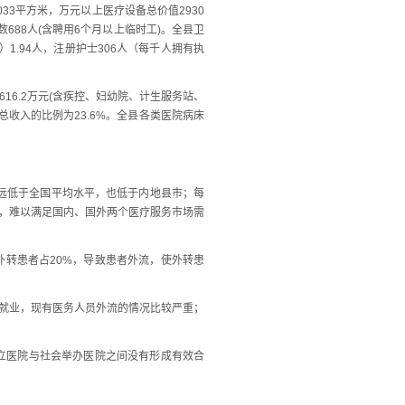
33平方米，万元以上医疗设备总价值2930
688人(含聘用6个月以上临时工)。全县卫
1.94人，注册护士306人（每千人拥有执
616.2万元(含疾控、妇幼院、计生服务站、
务总收入的比例为23.6%。全县各类医院病床
但远低于全国平均水平，也低于内地县市；每
弱，难以满足国内、国外两个医疗服务市场需
转患者占20%，导致患者外流，使外转患
就业，现有医务人员外流的情况比较严重；
立医院与社会举办医院之间没有形成有效合