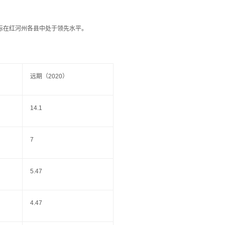
标在红河州各县中处于领先水平。
远期（2020）
14.1
7
5.47
4.47