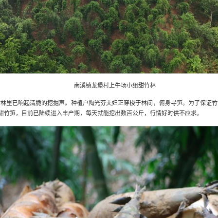
南溪镇龙堡村上牛场小组甜竹林
竹林里已响起清脆的挖掘声。种植户陶光芬夫妇正穿梭于林间，俯身寻笋。为了保证竹
亩甜竹笋，目前已陆续进入丰产期，每天就能挖出数百公斤，行情好时供不应求。