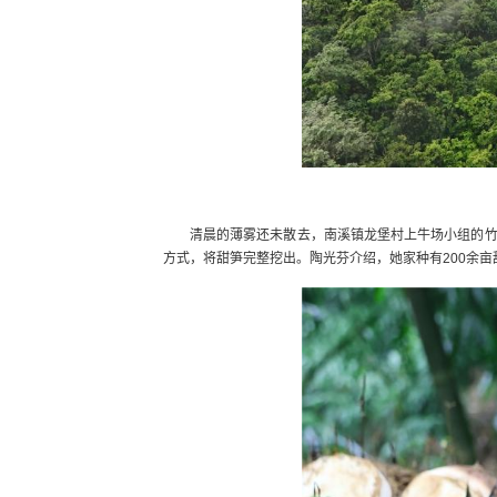
清晨的薄雾还未散去，南溪镇龙堡村上牛场小组的
方式，将甜笋完整挖出。陶光芬介绍，她家种有200余