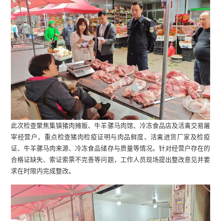
此次检查聚焦集镇猪肉摊贩、牛羊骡马肉馆、冷冻食品店及活禽交易屠
宰经营户，重点检查猪肉检疫证明与肉品鲜度、活禽进货厂家及检疫
证、牛羊骡马肉来源、冷冻食品储存与质量等情况。针对经营户存在的
合格证缺失、索证索票不完善等问题，工作人员现场提出整改意见并要
求在时限内完成整改。