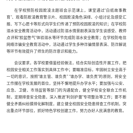
在学校预防校园欺凌主题班会示范课上，课堂通过“白纸故事教
育”、观看防欺凌教育警示片、校园欺凌角色演绎、小组讨论及感受汇
报、写下心愿卡等形式向学生们传递了预防校园欺凌的知识；在学校防
溺水安全教育活动中，活动通过防溺水情景剧表演及学生谈感受、教师
点评和“脸盆憋气”体验溺水等环节完成防溺水安全教育；在学校防电信
网络诈骗安全教育活动中，活动通过学生多种诈骗情景表演、防诈解说
等环节有效提升了师生的防诈意识和能力。
会议要求，各学校要借鉴经验做法，结合实际创造性开展工作，把
校园安全相关工作落实到具体工作中；要瞄准目标，牢固树立安全高于
一切的意识，按照“谁主管、谁负责” “谁办学、谁负责”的原则，将安全
工作摆在学校发展的首位，坚持不懈地提升办学水平；要加强与公安、
应急、卫健、市场监管等部门的沟通配合，健全学校安全联合工作机
制，定期排查安全隐患，深入推进“利剑护蕾”专项整治等工作；要不断
健全矛盾纠纷摸排化解制度，建立健全校园安全隐患排查工作机制，突
出重点环节部位，抓好特色学校创建工作，努力办好人民满意的教育。